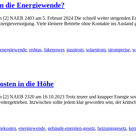
en die Energiewende?
] NAEB 2403 am 5. Februar 2024 Die schnell weiter steigenden Ener
 Energieversorgung. Viele kleinere Betriebe ohne Kontakte ins Ausland
energiewende
,
erdgas
,
fakepower
,
gasstrom
,
solarstrom
,
strompreise
,
w
osten in die Höhe
] NAEB 2320 am 16.10.2023 Trotz teurer und knapper Energie sowie
rgetrieben. Inzwischen sollte jedem klar geworden sein, der kritisch d
iekosten
,
energiewende
,
gebäude-energien-gesetz
,
heizungsgesetz
,
ker