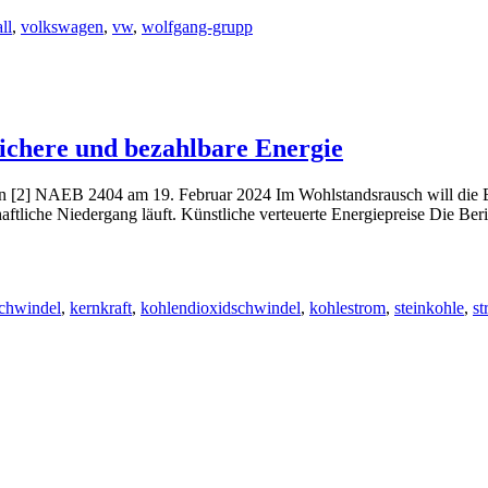
ll
,
volkswagen
,
vw
,
wolfgang-grupp
ichere und bezahlbare Energie
2] NAEB 2404 am 19. Februar 2024 Im Wohlstandsrausch will die BRD
ftliche Niedergang läuft. Künstliche verteuerte Energiepreise Die Be
chwindel
,
kernkraft
,
kohlendioxidschwindel
,
kohlestrom
,
steinkohle
,
st