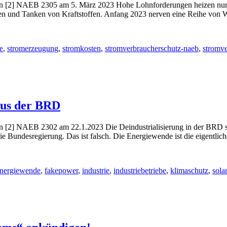
2] NAEB 2305 am 5. März 2023 Hohe Lohnforderungen heizen nur die
izen und Tanken von Kraftstoffen. Anfang 2023 nerven eine Reihe von
e
,
stromerzeugung
,
stromkosten
,
stromverbraucherschutz-naeb
,
stromve
 aus der BRD
] NAEB 2302 am 22.1.2023 Die Deindustrialisierung in der BRD sei 
ie Bundesregierung. Das ist falsch. Die Energiewende ist die eigentlic
nergiewende
,
fakepower
,
industrie
,
industriebetriebe
,
klimaschutz
,
sola