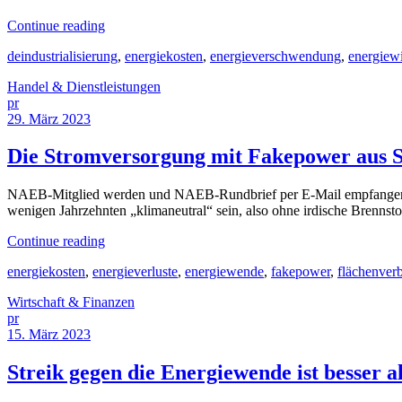
Continue reading
deindustrialisierung
,
energiekosten
,
energieverschwendung
,
energiewi
Handel & Dienstleistungen
pr
29. März 2023
Die Stromversorgung mit Fakepower aus 
NAEB-Mitglied werden und NAEB-Rundbrief per E-Mail empfangen [
wenigen Jahrzehnten „klimaneutral“ sein, also ohne irdische Brenns
Continue reading
energiekosten
,
energieverluste
,
energiewende
,
fakepower
,
flächenver
Wirtschaft & Finanzen
pr
15. März 2023
Streik gegen die Energiewende ist besser 