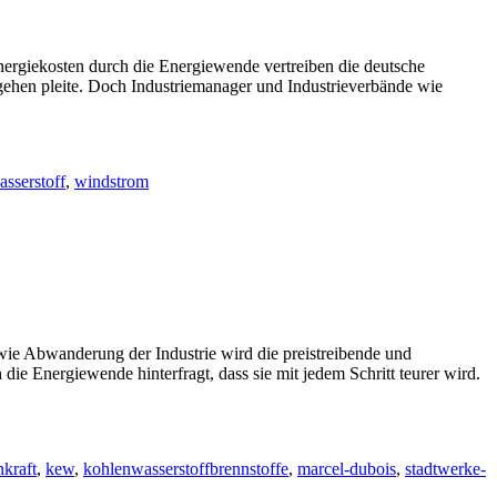
giekosten durch die Energiewende vertreiben die deutsche
 gehen pleite. Doch Industriemanager und Industrieverbände wie
asserstoff
,
windstrom
 Abwanderung der Industrie wird die preistreibende und
ie Energiewende hinterfragt, dass sie mit jedem Schritt teurer wird.
nkraft
,
kew
,
kohlenwasserstoffbrennstoffe
,
marcel-dubois
,
stadtwerke-