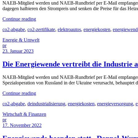
NAEB-Mitglied werden und NAEB-Rundbrief per E-Mail empfangen [
dagegen halbieren den Strompreis und senken die Preise für das He
Continue reading
co2-abgabe
,
co2-zertifikate
,
elektroautos
,
energiekosten
,
energiewend
Energie & Umwelt
pr
23. Januar 2023
Die Energiewende vertreibt die Industrie
NAEB-Mitglied werden und NAEB-Rundbrief per E-Mail empfangen [2
Spezialoperation von Russland in der Ukraine verursacht, behauptet d
Continue reading
co2-abgabe
,
deindustrialisierung
,
energiekosten
,
energieversorgung
,
e
Wirtschaft & Finanzen
pr
17. November 2022