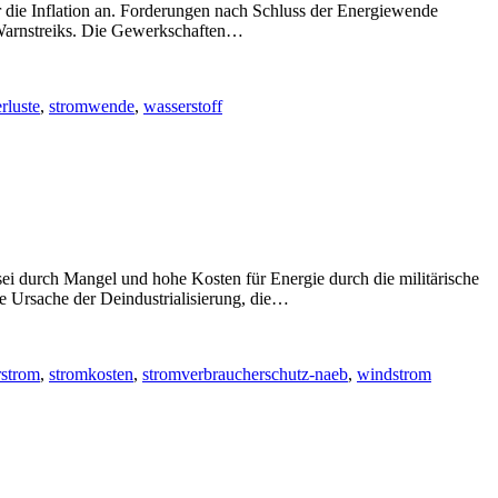
 Inflation an. Forderungen nach Schluss der Energiewende
 Warnstreiks. Die Gewerkschaften…
rluste
,
stromwende
,
wasserstoff
durch Mangel und hohe Kosten für Energie durch die militärische
he Ursache der Deindustrialisierung, die…
rstrom
,
stromkosten
,
stromverbraucherschutz-naeb
,
windstrom