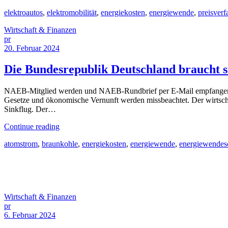
elektroautos
,
elektromobilität
,
energiekosten
,
energiewende
,
preisverfa
Wirtschaft & Finanzen
pr
20. Februar 2024
Die Bundesrepublik Deutschland braucht s
NAEB-Mitglied werden und NAEB-Rundbrief per E-Mail empfangen [
Gesetze und ökonomische Vernunft werden missbeachtet. Der wirtscha
Sinkflug. Der…
Continue reading
atomstrom
,
braunkohle
,
energiekosten
,
energiewende
,
energiewendes
Wirtschaft & Finanzen
pr
6. Februar 2024