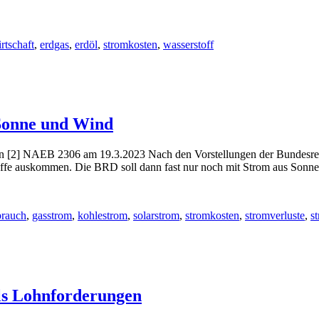
rtschaft
,
erdgas
,
erdöl
,
stromkosten
,
wasserstoff
Sonne und Wind
2] NAEB 2306 am 19.3.2023 Nach den Vorstellungen der Bundesregie
toffe auskommen. Die BRD soll dann fast nur noch mit Strom aus Sonn
brauch
,
gasstrom
,
kohlestrom
,
solarstrom
,
stromkosten
,
stromverluste
,
s
als Lohnforderungen