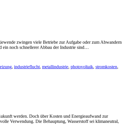
ewende zwingen viele Betriebe zur Aufgabe oder zum Abwandern
d ein noch schnellerer Abbau der Industrie sind…
eizung
,
industrieflucht
,
metallindustrie
,
photovoltaik
,
stromkosten
,
Zukunft werden. Doch über Kosten und Energieaufwand zur
nvolle Verwendung. Die Behauptung, Wasserstoff sei klimaneutral,