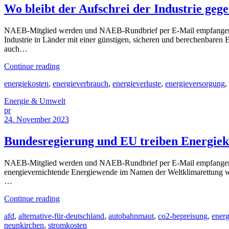
Wo bleibt der Aufschrei der Industrie geg
NAEB-Mitglied werden und NAEB-Rundbrief per E-Mail empfangen [2
Industrie in Länder mit einer günstigen, sicheren und berechenbaren
auch…
Continue reading
energiekosten
,
energieverbrauch
,
energieverluste
,
energieversorgung
,
Energie & Umwelt
pr
24. November 2023
Bundesregierung und EU treiben Energiek
NAEB-Mitglied werden und NAEB-Rundbrief per E-Mail empfangen [2
energievernichtende Energiewende im Namen der Weltklimarettung weite
…
Continue reading
afd
,
alternative-für-deutschland
,
autobahnmaut
,
co2-bepreisung
,
energ
neunkirchen
,
stromkosten