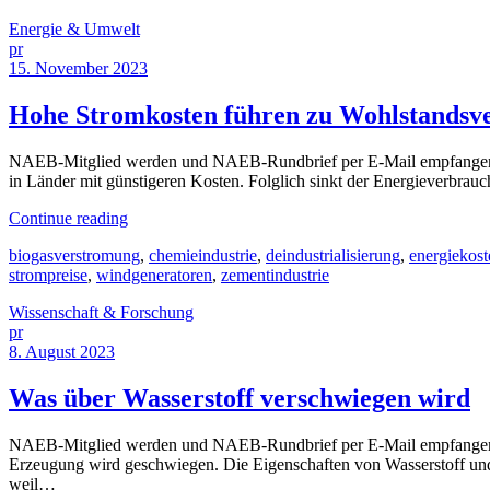
Energie & Umwelt
pr
15. November 2023
Hohe Stromkosten führen zu Wohlstandsve
NAEB-Mitglied werden und NAEB-Rundbrief per E-Mail empfangen 
in Länder mit günstigeren Kosten. Folglich sinkt der Energieverbrau
Continue reading
biogasverstromung
,
chemieindustrie
,
deindustrialisierung
,
energiekost
strompreise
,
windgeneratoren
,
zementindustrie
Wissenschaft & Forschung
pr
8. August 2023
Was über Wasserstoff verschwiegen wird
NAEB-Mitglied werden und NAEB-Rundbrief per E-Mail empfangen [
Erzeugung wird geschwiegen. Die Eigenschaften von Wasserstoff und 
weil…