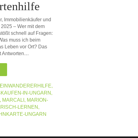
tenhilfe
, Immobilienkäufer und
i 2025 – Wer mit dem
ößt schnell auf Fragen:
 Was muss ich beim
as Leben vor Ort? Das
et Antworten…
EINWANDERERHILFE
,
KAUFEN-IN-UNGARN
,
,
MARCALI
,
MARION-
ARISCH-LERNEN
,
HNKARTE-UNGARN