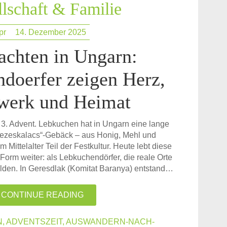
lschaft & Familie
pr
14. Dezember 2025
chten in Ungarn:
doerfer zeigen Herz,
werk und Heimat
 3. Advent. Lebkuchen hat in Ungarn eine lange
ezeskalacs“-Gebäck – aus Honig, Mehl und
Mittelalter Teil der Festkultur. Heute lebt diese
 Form weiter: als Lebkuchendörfer, die reale Orte
ilden. In Geresdlak (Komitat Baranya) entstand…
CONTINUE READING
N
,
ADVENTSZEIT
,
AUSWANDERN-NACH-