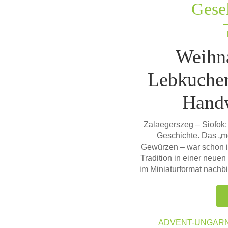
Gesel
Weihna
Lebkuchen
Hand
Zalaegerszeg – Siofok;
Geschichte. Das „m
Gewürzen – war schon im 
Tradition in einer neuen
im Miniaturformat nachb
ADVENT-UNGAR