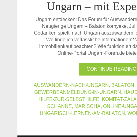
Ungarn – mit Exper
Ungarn entdecken: Das Forum für Auswanderer
Neugierige Ungarn – Balaton környéke, Jul
Gedanken spielt, nach Ungarn auszuwandern, st
Wo finde ich verlässliche Informationen?
Immobilienkauf beachten? Wie funktioniert d
Online-Portal Ungarn-Foren.de biet
CONTINUE READING
AUSWANDERN-NACH-UNGARN
,
BALATON
,
GEWERBEANMELDUNG-IN-UNGARN
,
HAUS
HILFE-ZUR-SELBSTHILFE
,
KOMITAT-ZALA
SCHANNE
,
MARISCHA
,
ONLINE-UNG
UNGARISCH-LERNEN-AM-BALATON
,
WO