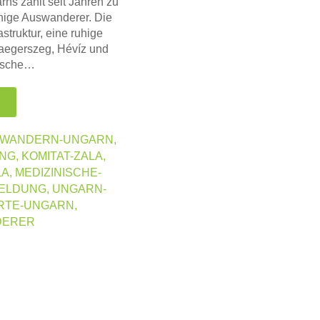
ns zählt seit Jahren zu
hige Auswanderer. Die
astruktur, eine ruhige
laegerszeg, Hévíz und
nische…
WANDERN-UNGARN
,
UNG
,
KOMITAT-ZALA
,
LA
,
MEDIZINISCHE-
ELDUNG
,
UNGARN-
RTE-UNGARN
,
DERER