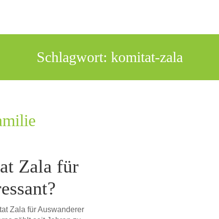
Schlagwort:
komitat-zala
amilie
t Zala für
essant?
tat Zala für Auswanderer