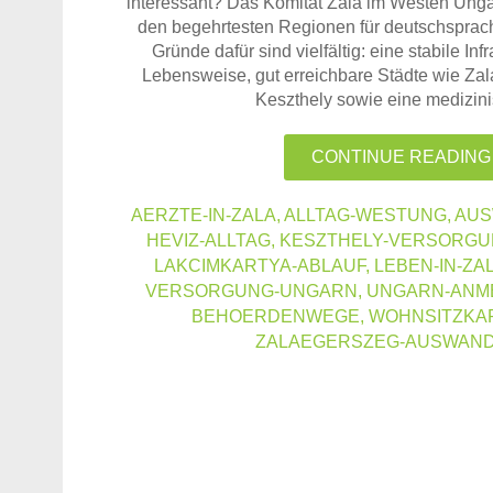
interessant? Das Komitat Zala im Westen Ungar
den begehrtesten Regionen für deutschsprac
Gründe dafür sind vielfältig: eine stabile Infr
Lebensweise, gut erreichbare Städte wie Za
Keszthely sowie eine medizi
CONTINUE READING
AERZTE-IN-ZALA
,
ALLTAG-WESTUNG
,
AUS
HEVIZ-ALLTAG
,
KESZTHELY-VERSORG
LAKCIMKARTYA-ABLAUF
,
LEBEN-IN-ZA
VERSORGUNG-UNGARN
,
UNGARN-ANM
BEHOERDENWEGE
,
WOHNSITZKA
ZALAEGERSZEG-AUSWAN