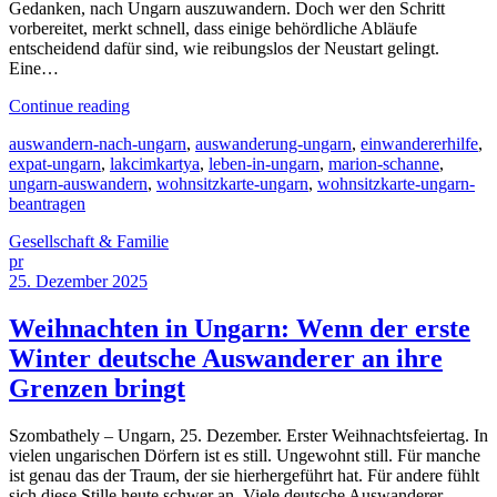
Gedanken, nach Ungarn auszuwandern. Doch wer den Schritt
vorbereitet, merkt schnell, dass einige behördliche Abläufe
entscheidend dafür sind, wie reibungslos der Neustart gelingt.
Eine…
Continue reading
auswandern-nach-ungarn
,
auswanderung-ungarn
,
einwandererhilfe
,
expat-ungarn
,
lakcimkartya
,
leben-in-ungarn
,
marion-schanne
,
ungarn-auswandern
,
wohnsitzkarte-ungarn
,
wohnsitzkarte-ungarn-
beantragen
Gesellschaft & Familie
pr
25. Dezember 2025
Weihnachten in Ungarn: Wenn der erste
Winter deutsche Auswanderer an ihre
Grenzen bringt
Szombathely – Ungarn, 25. Dezember. Erster Weihnachtsfeiertag. In
vielen ungarischen Dörfern ist es still. Ungewohnt still. Für manche
ist genau das der Traum, der sie hierhergeführt hat. Für andere fühlt
sich diese Stille heute schwer an. Viele deutsche Auswanderer