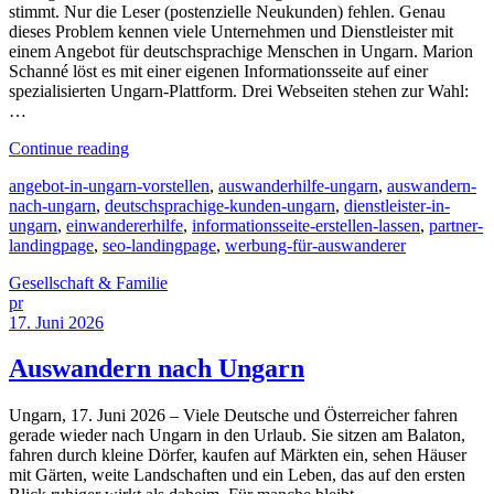
stimmt. Nur die Leser (postenzielle Neukunden) fehlen. Genau
dieses Problem kennen viele Unternehmen und Dienstleister mit
einem Angebot für deutschsprachige Menschen in Ungarn. Marion
Schanné löst es mit einer eigenen Informationsseite auf einer
spezialisierten Ungarn-Plattform. Drei Webseiten stehen zur Wahl:
…
Continue reading
angebot-in-ungarn-vorstellen
,
auswanderhilfe-ungarn
,
auswandern-
nach-ungarn
,
deutschsprachige-kunden-ungarn
,
dienstleister-in-
ungarn
,
einwandererhilfe
,
informationsseite-erstellen-lassen
,
partner-
landingpage
,
seo-landingpage
,
werbung-für-auswanderer
Gesellschaft & Familie
pr
17. Juni 2026
Auswandern nach Ungarn
Ungarn, 17. Juni 2026 – Viele Deutsche und Österreicher fahren
gerade wieder nach Ungarn in den Urlaub. Sie sitzen am Balaton,
fahren durch kleine Dörfer, kaufen auf Märkten ein, sehen Häuser
mit Gärten, weite Landschaften und ein Leben, das auf den ersten