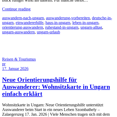
Blick ruhiger wirkt als daheim. Für manche bleibt…
Continue reading
auswandern-nach-ungarn
,
auswanderung-vorbereiten
,
deutsche-in-
ungarn
,
einwandererhilfe
,
haus-in-ungarn
,
leben-in-ungarn
,
orientierung-auswandern
,
ruhestand-in-ungarn
,
ungarn-alltag
,
ungarn-auswandern
,
ungarn-urlaub
Reisen & Tourismus
pr
17. Januar 2026
Neue Orientierungshilfe für
Auswanderer: Wohnsitzkarte in Ungarn
einfach erklärt
Wohnsitzkarte in Ungarn: Neue Orientierungshilfe unterstützt
Auswanderer beim Start in ein neues Leben Szombathely –
Zalaegerszeg 17. Jan. 2026 | Viele Menschen tragen sich mit dem