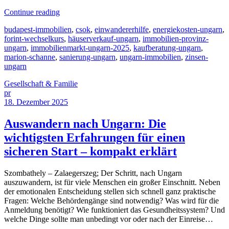
Continue reading
budapest-immobilien
,
csok
,
einwandererhilfe
,
energiekosten-ungarn
,
forint-wechselkurs
,
häuserverkauf-ungarn
,
immobilien-provinz-
ungarn
,
immobilienmarkt-ungarn-2025
,
kaufberatung-ungarn
,
marion-schanne
,
sanierung-ungarn
,
ungarn-immobilien
,
zinsen-
ungarn
Gesellschaft & Familie
pr
18. Dezember 2025
Auswandern nach Ungarn: Die
wichtigsten Erfahrungen für einen
sicheren Start – kompakt erklärt
Szombathely – Zalaegerszeg; Der Schritt, nach Ungarn
auszuwandern, ist für viele Menschen ein großer Einschnitt. Neben
der emotionalen Entscheidung stellen sich schnell ganz praktische
Fragen: Welche Behördengänge sind notwendig? Was wird für die
Anmeldung benötigt? Wie funktioniert das Gesundheitssystem? Und
welche Dinge sollte man unbedingt vor oder nach der Einreise…