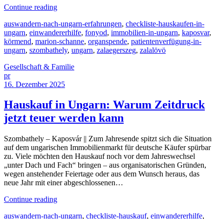
Continue reading
auswandern-nach-ungarn-erfahrungen
,
checkliste-hauskaufen-in-
ungarn
,
einwandererhilfe
,
fonyod
,
immobilien-in-ungarn
,
kaposvar
,
körmend
,
marion-schanne
,
organspende
,
patientenverfügung-in-
ungarn
,
szombathely
,
ungarn
,
zalaegerszeg
,
zalalövö
Gesellschaft & Familie
pr
16. Dezember 2025
Hauskauf in Ungarn: Warum Zeitdruck
jetzt teuer werden kann
Szombathely – Kaposvár || Zum Jahresende spitzt sich die Situation
auf dem ungarischen Immobilienmarkt für deutsche Käufer spürbar
zu. Viele möchten den Hauskauf noch vor dem Jahreswechsel
„unter Dach und Fach“ bringen – aus organisatorischen Gründen,
wegen anstehender Feiertage oder aus dem Wunsch heraus, das
neue Jahr mit einer abgeschlossenen…
Continue reading
auswandern-nach-ungarn
,
checkliste-hauskauf
,
einwandererhilfe
,