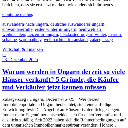
berichten, dass sie erst jetzt merken, wie anders sich ihr neues…
Continue reading
auswandern-nach-ungarn
,
deutsche-auswanderer-ungarn
,
einwandererhilfe
,
erster-winter-in-ungarn
,
heimweh-an-
weihnachten
,
heizen-in-ungarn
,
heizkosten-ungarn-winter
,
marion-
schanne
,
szombathely
,
weihnachten-im-ausland
,
zalaegerszeg
Wirtschaft & Finanzen
pr
23. Dezember 2025
Warum werden in Ungarn derzeit so viele
Häuser verkauft? 5 Gründe, die Käufer
und Verkäufer jetzt kennen müssen
Zalaegerszeg / Ungarn, Dezember 2025 – Wer derzeit
Immobilienportale in Ungarn beobachtet, stellt eine auffällige
Entwicklung fest: Das Angebot an Häusern ist deutlich gestiegen.
Immer mehr Eigentümer entscheiden sich für einen Verkauf – und
das nicht zufällig. Seit 2022 haben sich die Rahmenbedingungen auf
dem ungarischen Immobilienmarkt spürbar verändert. Höhere…