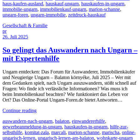
haus-kaufen-ausland
,
hauskauf-ungarn
,
hauskaufen-in-ungarn
,
immobilie-ungarn
,
immobilienkauf-ungarn
,
marion-schanne
,
ungarn-foren
,
ungarn-immobilie
,
zeitdruck-hauskauf
Gesellschaft & Familie
pr
26. Juli 2025
So gelingt das Auswandern nach Ungarn –
mit Expertenhilfe
Ungarn entdecken: Das Forum für Auswanderer, Immobilienkäufer
und Neugierige Ungarn – Balaton környéke, Juli 2025 – Wer mit
dem Gedanken spielt, nach Ungarn auszuwandern, stößt schnell auf
Fragen: Wo finde ich verlässliche Informationen? Was muss ich
beim Immobilienkauf beachten? Wie funktioniert das Leben vor
Ort? Das Online-Portal Ungarn-Foren.de bietet Antworten…
Continue reading
auswandern-nach-ungarn
,
balaton
,
einwandererhilfe
,
gewerbeanmeldung-in-ungarn
,
hauskaufen-in-ungarn
,
hilfe-zur-
selbsthilfe
,
komitat-zala
,
marcali
,
marion-schanne
,
marischa
,
online-
ungarisch-lernen
,
ungarisch-lernen-am-balaton
,
wohnkarte-ungarn