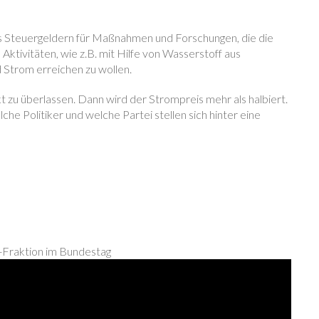
s Steuergeldern für Maßnahmen und Forschungen, die die
Aktivitäten, wie z.B. mit Hilfe von Wasserstoff aus
 Strom erreichen zu wollen.
 zu überlassen. Dann wird der Strompreis mehr als halbiert.
 Politiker und welche Partei stellen sich hinter eine
-Fraktion im Bundestag