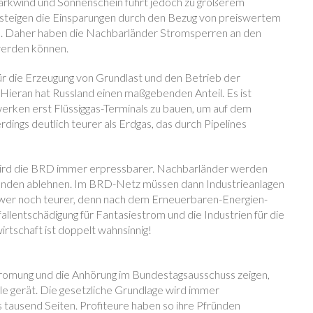
arkwind und Sonnenschein führt jedoch zu größerem
rsteigen die Einsparungen durch den Bezug von preiswertem
. Daher haben die Nachbarländer Stromsperren an den
 werden können.
 die Erzeugung von Grundlast und den Betrieb der
Hieran hat Russland einen maßgebenden Anteil. Es ist
erken erst Flüssiggas-Terminals zu bauen, um auf dem
rdings deutlich teurer als Erdgas, das durch Pipelines
rd die BRD immer erpressbarer. Nachbarländer werden
ründen ablehnen. Im BRD-Netz müssen dann Industrieanlagen
ower noch teurer, denn nach dem Erneuerbaren-Energien-
lentschädigung für Fantasiestrom und die Industrien für die
irtschaft ist doppelt wahnsinnig!
romung und die Anhörung im Bundestagsausschuss zeigen,
e gerät. Die gesetzliche Grundlage wird immer
s tausend Seiten. Profiteure haben so ihre Pfründen