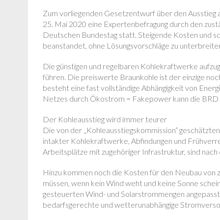
Zum vorliegenden Gesetzentwurf über den Ausstieg 
25. Mai 2020 eine Expertenbefragung durch den zustä
Deutschen Bundestag statt. Steigende Kosten und s
beanstandet, ohne Lösungsvorschläge zu unterbreite
Die günstigen und regelbaren Kohlekraftwerke aufzu
führen. Die preiswerte Braunkohle ist der einzige noc
besteht eine fast vollständige Abhängigkeit von Ene
Netzes durch Ökostrom = Fakepower kann die BRD v
Der Kohleausstieg wird immer teurer
Die von der „Kohleausstiegskommission“ geschätzten 
intakter Kohlekraftwerke, Abfindungen und Frühverr
Arbeitsplätze mit zugehöriger Infrastruktur, sind na
Hinzu kommen noch die Kosten für den Neubau von z
müssen, wenn kein Wind weht und keine Sonne schei
gesteuerten Wind- und Solarstrommengen angepasst w
bedarfsgerechte und wetterunabhängige Stromverso