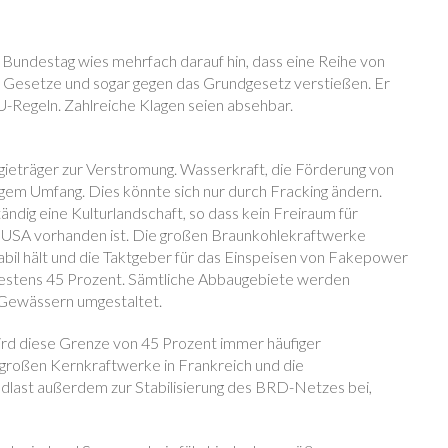
 Bundestag wies mehrfach darauf hin, dass eine Reihe von
 Gesetze und sogar gegen das Grundgesetz verstießen. Er
EU-Regeln. Zahlreiche Klagen seien absehbar.
gieträger zur Verstromung. Wasserkraft, die Förderung von
ngem Umfang. Dies könnte sich nur durch Fracking ändern.
tändig eine Kulturlandschaft, so dass kein Freiraum für
r USA vorhanden ist. Die großen Braunkohlekraftwerke
bil hält und die Taktgeber für das Einspeisen von Fakepower
indestens 45 Prozent. Sämtliche Abbaugebiete werden
 Gewässern umgestaltet.
d diese Grenze von 45 Prozent immer häufiger
 großen Kernkraftwerke in Frankreich und die
ndlast außerdem zur Stabilisierung des BRD-Netzes bei,