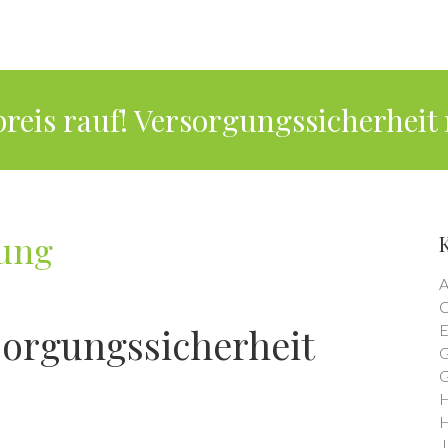
reis rauf! Versorgungssicherheit 
hung
A
C
sorgungssicherheit
E
G
G
H
H
J