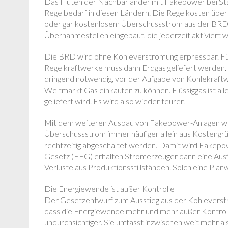
Das Fluten der Nachbarländer mit Fakepower bei St
Regelbedarf in diesen Ländern. Die Regelkosten übe
oder gar kostenlosem Überschussstrom aus der BRD
Übernahmestellen eingebaut, die jederzeit aktiviert
Die BRD wird ohne Kohleverstromung erpressbar. Für
Regelkraftwerke muss dann Erdgas geliefert werden. 
dringend notwendig, vor der Aufgabe von Kohlekraftw
Weltmarkt Gas einkaufen zu können. Flüssiggas ist alle
geliefert wird. Es wird also wieder teurer.
Mit dem weiteren Ausbau von Fakepower-Anlagen wi
Überschussstrom immer häufiger allein aus Kosteng
rechtzeitig abgeschaltet werden. Damit wird Fakep
Gesetz (EEG) erhalten Stromerzeuger dann eine Ausfal
Verluste aus Produktionsstillständen. Solch eine Planw
Die Energiewende ist außer Kontrolle
Der Gesetzentwurf zum Ausstieg aus der Kohleverst
dass die Energiewende mehr und mehr außer Kontroll
undurchsichtiger. Sie umfasst inzwischen weit mehr al