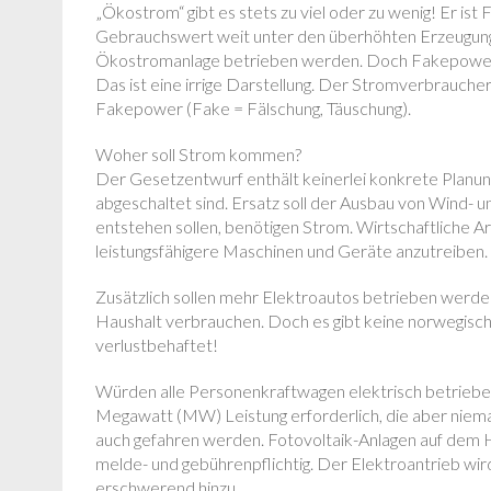
„Ökostrom“ gibt es stets zu viel oder zu wenig! Er i
Gebrauchswert weit unter den überhöhten Erzeugung
Ökostromanlage betrieben werden. Doch Fakepower w
Das ist eine irrige Darstellung. Der Stromverbrauc
Fakepower (Fake = Fälschung, Täuschung).
Woher soll Strom kommen?
Der Gesetzentwurf enthält keinerlei konkrete Planu
abgeschaltet sind. Ersatz soll der Ausbau von Wind- 
entstehen sollen, benötigen Strom. Wirtschaftliche 
leistungsfähigere Maschinen und Geräte anzutreiben.
Zusätzlich sollen mehr Elektroautos betrieben werde
Haushalt verbrauchen. Doch es gibt keine norwegisch
verlustbehaftet!
Würden alle Personenkraftwagen elektrisch betriebe
Megawatt (MW) Leistung erforderlich, die aber niema
auch gefahren werden. Fotovoltaik-Anlagen auf dem
melde- und gebührenpflichtig. Der Elektroantrieb wir
erschwerend hinzu.