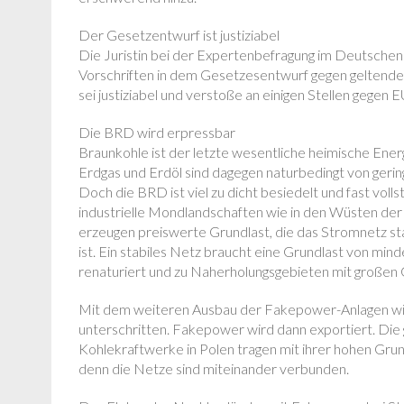
Der Gesetzentwurf ist justiziabel
Die Juristin bei der Expertenbefragung im Deutschen
Vorschriften in dem Gesetzesentwurf gegen geltende
sei justiziabel und verstoße an einigen Stellen gegen 
Die BRD wird erpressbar
Braunkohle ist der letzte wesentliche heimische Ener
Erdgas und Erdöl sind dagegen naturbedingt von geri
Doch die BRD ist viel zu dicht besiedelt und fast volls
industrielle Mondlandschaften wie in den Wüsten de
erzeugen preiswerte Grundlast, die das Stromnetz sta
ist. Ein stabiles Netz braucht eine Grundlast von m
renaturiert und zu Naherholungsgebieten mit großen
Mit dem weiteren Ausbau der Fakepower-Anlagen wir
unterschritten. Fakepower wird dann exportiert. Die
Kohlekraftwerke in Polen tragen mit ihrer hohen Gru
denn die Netze sind miteinander verbunden.