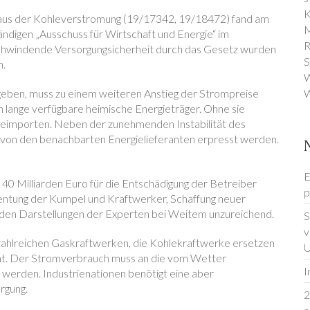
K
aus der Kohleverstromung (19/17342, 19/18472) fand am
M
ndigen „Ausschuss für Wirtschaft und Energie“ im
R
chwindende Versorgungsicherheit durch das Gesetz wurden
S
n.
W
geben, muss zu einem weiteren Anstieg der Strompreise
W
h lange verfügbare heimische Energieträger. Ohne sie
rgieimporten. Neben der zunehmenden Instabilität des
on den benachbarten Energielieferanten erpresst werden.
E
40 Milliarden Euro für die Entschädigung der Betreiber
p
entung der Kumpel und Kraftwerker, Schaffung neuer
ch den Darstellungen der Experten bei Weitem unzureichend.
S
v
ahlreichen Gaskraftwerken, die Kohlekraftwerke ersetzen
U
nt. Der Stromverbrauch muss an die vom Wetter
I
erden. Industrienationen benötigt eine aber
rgung.
2