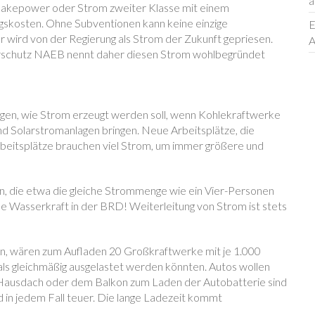
a
st Fakepower oder Strom zweiter Klasse mit einem
skosten. Ohne Subventionen kann keine einzige
E
ird von der Regierung als Strom der Zukunft gepriesen.
A
herschutz NAEB nennt daher diesen Strom wohlbegründet
ngen, wie Strom erzeugt werden soll, wenn Kohlekraftwerke
und Solarstromanlagen bringen. Neue Arbeitsplätze, die
Arbeitsplätze brauchen viel Strom, um immer größere und
n, die etwa die gleiche Strommenge wie ein Vier-Personen
e Wasserkraft in der BRD! Weiterleitung von Strom ist stets
n, wären zum Aufladen 20 Großkraftwerke mit je 1.000
ls gleichmäßig ausgelastet werden könnten. Autos wollen
 Hausdach oder dem Balkon zum Laden der Autobatterie sind
d in jedem Fall teuer. Die lange Ladezeit kommt