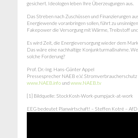
gesichert. Ideologen leben Ihre Überzeugungen aus.
Das Streben nach Zuschüssen und Finanzierungen au
Energiewende voranbringen sollen, führt zu unsinnigen 
Fakepower die Versorgung mit Wärme, Treibstoff und
Es wird Zeit, die Energieversorgung wieder dem Markt
Das wäre eine nachhaltige Konjunkturmaßnahme. Welche
solche Forderung?
Prof. Dr.-Ing. Hans-Günter Appel
Pressesprecher NAEB e.V. Stromverbraucherschutz
www.NAEB.info
und
www.NAEB.tv
[1] Bildquelle: StockKosh-Work-pumpjack-at-work
EEG bedeutet Planwirtschaft! – Steffen Kotré – AfD