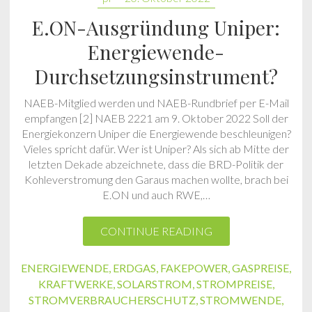
E.ON-Ausgründung Uniper:
Energiewende-
Durchsetzungsinstrument?
NAEB-Mitglied werden und NAEB-Rundbrief per E-Mail
empfangen [2] NAEB 2221 am 9. Oktober 2022 Soll der
Energiekonzern Uniper die Energiewende beschleunigen?
Vieles spricht dafür. Wer ist Uniper? Als sich ab Mitte der
letzten Dekade abzeichnete, dass die BRD-Politik der
Kohleverstromung den Garaus machen wollte, brach bei
E.ON und auch RWE,…
CONTINUE READING
ENERGIEWENDE
,
ERDGAS
,
FAKEPOWER
,
GASPREISE
,
KRAFTWERKE
,
SOLARSTROM
,
STROMPREISE
,
STROMVERBRAUCHERSCHUTZ
,
STROMWENDE
,