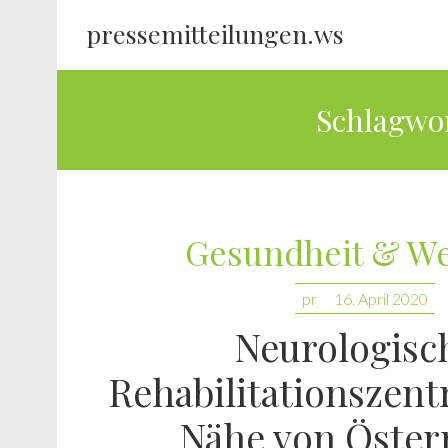
pressemitteilungen.ws
Schlagwo
Gesundheit & We
pr
16. April 2020
Neurologisc
Rehabilitationszent
Nähe von Österr