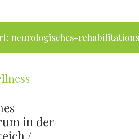
rt:
neurologisches-rehabilitatio
llness
hes
rum in der
eich /