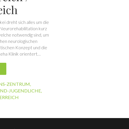
eich
ei dreht sich alles um die
 Neurorehabilitation kurz
elche notwendig sind, um
chen neurologischen
utischen Konzept und die
eha Klinik orientert…
ONS-ZENTRUM
,
UND-JUGENDLICHE
,
ERREICH