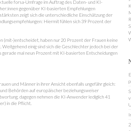
ktuelle forsa-Umfrage im Auftrag des Daten- und KI-
K
ucher:innen gegenüber KI-basierten Empfehlungen
M
ärksten zeigt sich die unterschiedliche Einschätzung der
R
dlungsempfehlungen: Hiermit fühlen sich 39 Prozent der
S
W
W
en (mit-)entscheidet, haben nur 20 Prozent der Frauen keine
 Weitgehend einig sind sich die Geschlechter jedoch bei der
ls gerade mal neun Prozent mit KI-basierten Entscheidungen
E
p
rauen und Männer in ihrer Ansicht ebenfalls ungefähr gleich:
und Behörden auf europäischer beziehungsweiser
S
ntwortung, dagegen nehmen die KI-Anwender lediglich 41
v
 in die Pflicht.
U
I
2