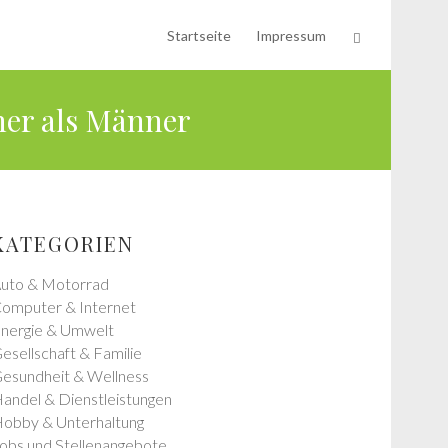
Startseite
Impressum
her als Männer
KATEGORIEN
uto & Motorrad
omputer & Internet
nergie & Umwelt
esellschaft & Familie
esundheit & Wellness
andel & Dienstleistungen
obby & Unterhaltung
obs und Stellenangebote