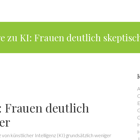
 zu KI: Frauen deutlich skeptisc
A
C
 Frauen deutlich
E
G
er
G
H
H
von künstlicher Intelligenz (KI) grundsätzlich weniger
J