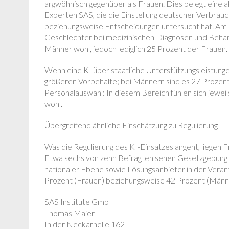
argwöhnisch gegenüber als Frauen. Dies belegt eine a
Experten SAS, die die Einstellung deutscher Verbra
beziehungsweise Entscheidungen untersucht hat. Am st
Geschlechter bei medizinischen Diagnosen und Behan
Männer wohl, jedoch lediglich 25 Prozent der Frauen.
Wenn eine KI über staatliche Unterstützungsleistung
größeren Vorbehalte; bei Männern sind es 27 Prozent.
Personalauswahl: In diesem Bereich fühlen sich jewei
wohl.
Übergreifend ähnliche Einschätzung zu Regulierung
Was die Regulierung des KI-Einsatzes angeht, liegen F
Etwa sechs von zehn Befragten sehen Gesetzgebung 
nationaler Ebene sowie Lösungsanbieter in der Vera
Prozent (Frauen) beziehungsweise 42 Prozent (Männer)
SAS Institute GmbH
Thomas Maier
In der Neckarhelle 162