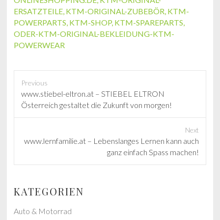
ERSATZTEILE
,
KTM-ORIGINAL-ZUBEBÖR
,
KTM-
POWERPARTS
,
KTM-SHOP
,
KTM-SPAREPARTS
,
ODER-KTM-ORIGINAL-BEKLEIDUNG-KTM-
POWERWEAR
Previous
P
www.stiebel-eltron.at – STIEBEL ELTRON
r
Österreich gestaltet die Zukunft von morgen!
e
v
Next
i
N
www.lernfamilie.at – Lebenslanges Lernen kann auch
o
e
ganz einfach Spass machen!
u
x
s
t
p
p
KATEGORIEN
o
o
s
s
Auto & Motorrad
t
t