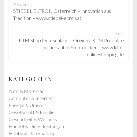
Previous
P
STIEBEL ELTRON Österreich – Innovation aus
r
Tradition – www.stiebel-eltron.at
e
v
Next
i
N
KTM Shop Deutschland – Originale KTM Produkte
o
e
online kaufen & entdecken – www.ktm-
u
x
onlineshopping.de
s
t
p
p
o
o
KATEGORIEN
s
s
t
t
Auto & Motorrad
:
:
Computer & Internet
Energie & Umwelt
Gesellschaft & Familie
Gesundheit & Wellness
Handel & Dienstleistungen
Hobby & Unterhaltung