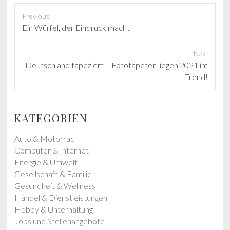
Previous
P
Ein Würfel, der Eindruck macht
r
e
Next
v
N
Deutschland tapeziert – Fototapeten liegen 2021 im
i
e
Trend!
o
x
u
t
s
p
KATEGORIEN
p
o
o
s
Auto & Motorrad
s
t
Computer & Internet
t
:
Energie & Umwelt
:
Gesellschaft & Familie
Gesundheit & Wellness
Handel & Dienstleistungen
Hobby & Unterhaltung
Jobs und Stellenangebote