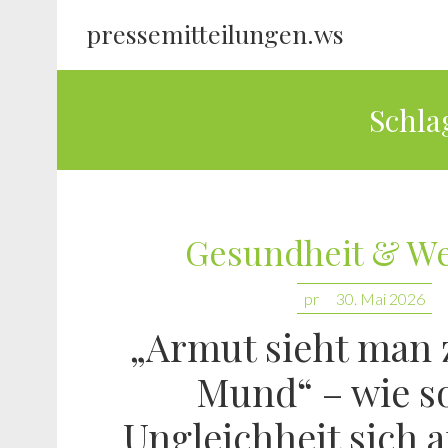
pressemitteilungen.ws
Schla
Gesundheit & We
pr
30. Mai 2026
„Armut sieht man 
Mund“ – wie so
Ungleichheit sich 