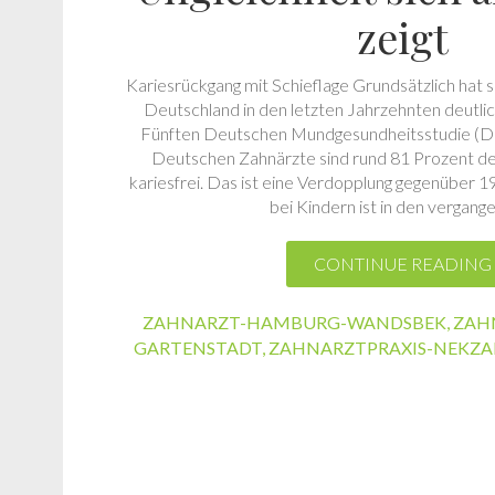
zeigt
Kariesrückgang mit Schieflage Grundsätzlich hat s
Deutschland in den letzten Jahrzehnten deutlic
Fünften Deutschen Mundgesundheitsstudie (DM
Deutschen Zahnärzte sind rund 81 Prozent de
kariesfrei. Das ist eine Verdopplung gegenüber 1
bei Kindern ist in den vergan
CONTINUE READING
ZAHNARZT-HAMBURG-WANDSBEK
,
ZAH
GARTENSTADT
,
ZAHNARZTPRAXIS-NEKZA