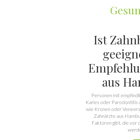
Gesun
Ist Zahn
geeign
Empfehlu
aus H
Personen mit empfind
Karies oder Parodontitis o
wie Kronen oder Veneers 
Zahnärzte aus Hambur
Faktoren gibt, die vor
werde