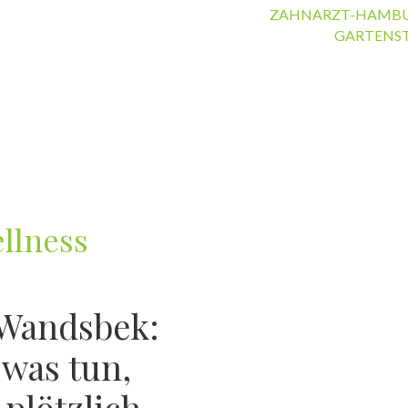
ZAHNARZT-HAMB
GARTENS
llness
Wandsbek:
was tun,
plötzlich