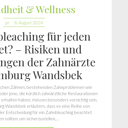
dheit & Wellness
pr
8. August 2024
bleaching für jeden
et? – Risiken und
ngen der Zahnärzte
amburg Wandsbek
lichen Zähnen, bestehenden Zahnproblemen wie
der jene, die kürzlich zahnärztliche Restaurationen
erhalten haben, müssen besonders vorsichtig sein.
g Wandsbek erläutern, dass es eine Reihe von
 der Entscheidung für ein Zahnbleaching beachtet
n sollten, um sicherzustellen,…