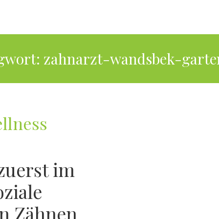
gwort:
zahnarzt-wandsbek-garte
llness
zuerst im
ziale
an Zähnen