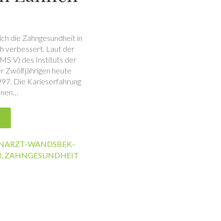
ich die Zahngesundheit in
h verbessert. Laut der
S V) des Instituts der
r Zwölfjährigen heute
997. Die Karieserfahrung
genen…
NARZT-WANDSBEK-
I
,
ZAHNGESUNDHEIT