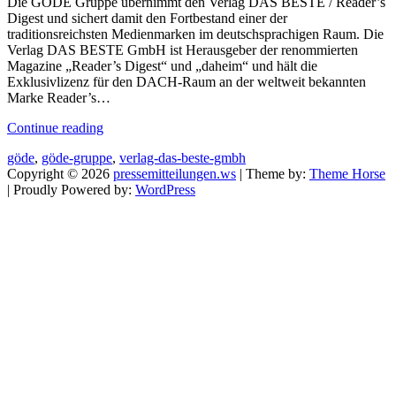
Die GÖDE Gruppe übernimmt den Verlag DAS BESTE / Reader’s
Digest und sichert damit den Fortbestand einer der
traditionsreichsten Medienmarken im deutschsprachigen Raum. Die
Verlag DAS BESTE GmbH ist Herausgeber der renommierten
Magazine „Reader’s Digest“ und „daheim“ und hält die
Exklusivlizenz für den DACH-Raum an der weltweit bekannten
Marke Reader’s…
Continue reading
göde
,
göde-gruppe
,
verlag-das-beste-gmbh
Copyright © 2026
pressemitteilungen.ws
| Theme by:
Theme Horse
| Proudly Powered by:
WordPress