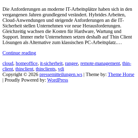
Die Anforderungen an moderne IT-Arbeitsplätze haben sich in den
vergangenen Jahren grundlegend verändert. Hybrides Arbeiten,
Cloud-Anwendungen und steigende Anforderungen an die IT-
Sicherheit stellen Unternehmen vor neue Herausforderungen.
Gleichzeitig wachsen die Kosten für Hardware, Wartung und
Support. Immer mehr Unternehmen setzen deshalb auf Thin Client
Lösungen als Alternative zum klassischen PC-Arbeitsplatz.…
Continue reading
cloud
,
homeoffice
,
it-sicherheit
,
rangee
,
remote-management
,
thin-
client
,
thinclient
,
thinclients
,
vdi
Copyright © 2026
pressemitteilungen.ws
| Theme by:
Theme Horse
| Proudly Powered by:
WordPress