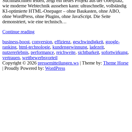
Suchmaschinen leiden, zeigt ein neues Projekt aus der Oberpfalz,
wie moderne Webtechnik aussehen kann: ultraschnelle, vollständig
KI-optimierte HTML-Onepager – ohne Baukasten, ohne ABO,
ohne WordPress, ohne Plugins, ohne JavaScript. Die Seite
demonstriert, wie eine technisch…
Continue reading
business-boost
,
conversion
,
effizienz
,
geschwindigkeit
,
google-
ranking
,
html-technologie
,
kundengewinnung
,
ladezeit
,
nutzererlebnis
,
performance
,
reichweite
,
sichtbarkeit
,
sofortwirkung
,
vertrauen
,
wettbewerbsvorteil
Copyright © 2026
pressemitteilungen.ws
| Theme by:
Theme Horse
| Proudly Powered by:
WordPress