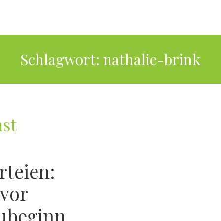
Schlagwort:
nathalie-brink
nst
rteien:
 vor
ubeginn