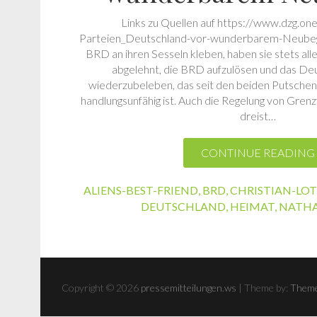
Links zu Quellen auf https://www.dzg.o
Parteien_Deutschland-vor-wunderbarem-Neubegi
BRD an ihren Sesseln kleben, haben sie stets alle I
abgelehnt, die BRD aufzulösen und das De
wiederzubeleben, das seit den beiden Putsch
handlungsunfähig ist. Auch die Regelung von Gren
dreist…
CONTINUE READING
ALIENS-BEST-FRIEND
,
BRD
,
CHRISTIAN-LO
DEUTSCHLAND
,
HEIMAT
,
NATHA
Copyright © 2026
pressemitteilungen.ws
| Theme by:
Theme