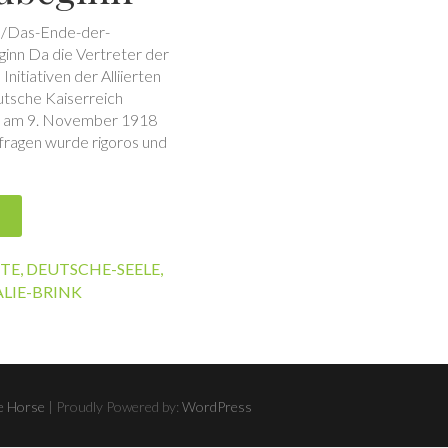
ne/Das-Ende-der-
nn Da die Vertreter der
nitiativen der Alliierten
utsche Kaiserreich
en am 9. November 1918
zfragen wurde rigoros und
TTE
,
DEUTSCHE-SEELE
,
LIE-BRINK
 Horse
| Proudly Powered by:
WordPress