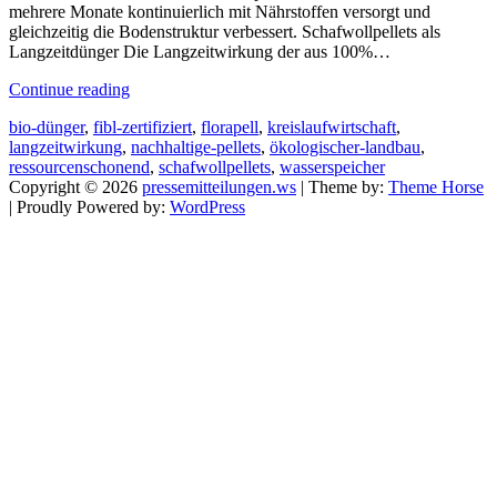
mehrere Monate kontinuierlich mit Nährstoffen versorgt und
gleichzeitig die Bodenstruktur verbessert. Schafwollpellets als
Langzeitdünger Die Langzeitwirkung der aus 100%…
Continue reading
bio-dünger
,
fibl-zertifiziert
,
florapell
,
kreislaufwirtschaft
,
langzeitwirkung
,
nachhaltige-pellets
,
ökologischer-landbau
,
ressourcenschonend
,
schafwollpellets
,
wasserspeicher
Copyright © 2026
pressemitteilungen.ws
| Theme by:
Theme Horse
| Proudly Powered by:
WordPress