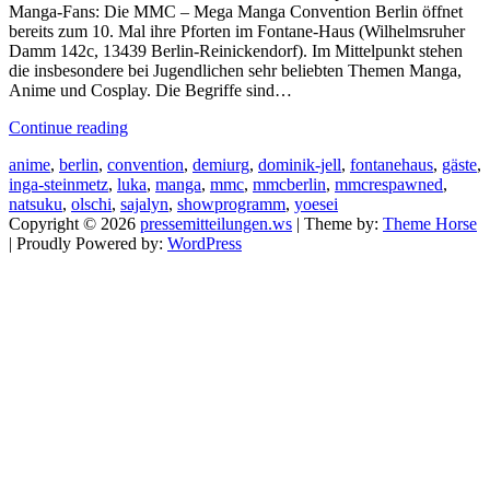
Manga-Fans: Die MMC – Mega Manga Convention Berlin öffnet
bereits zum 10. Mal ihre Pforten im Fontane-Haus (Wilhelmsruher
Damm 142c, 13439 Berlin-Reinickendorf). Im Mittelpunkt stehen
die insbesondere bei Jugendlichen sehr beliebten Themen Manga,
Anime und Cosplay. Die Begriffe sind…
Continue reading
anime
,
berlin
,
convention
,
demiurg
,
dominik-jell
,
fontanehaus
,
gäste
,
inga-steinmetz
,
luka
,
manga
,
mmc
,
mmcberlin
,
mmcrespawned
,
natsuku
,
olschi
,
sajalyn
,
showprogramm
,
yoesei
Copyright © 2026
pressemitteilungen.ws
| Theme by:
Theme Horse
| Proudly Powered by:
WordPress