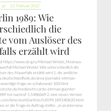
pr
23. Februar 2022
rlin 1989: Wie
rschiedlich die
te vom Auslöser des
alls erzählt wird
auf https://www.dz-g.ru/Michael-Wolski_Moskaus-
rfall Michael Wolski: Wie unterschiedlich die
er des Mauerfalls erzählt wird 1. die amtliche
w.deutschlandfunk.de/ansa-journalist-ehrman-
wuerdige-frage-an-schabowski-100.html
utsche.de/medien/riccardo-ehrman-guenter-
989-tot-nachruf-1.5488669 2. eine neues Version
e.com/time/world/article/0,8599,1892408,00.html
s er die Frage im Auftrag stellte: „In an interview
erman regional public broadcaster…