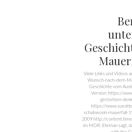
Be
unte
Geschich
Mauerf
Viele Links und Videos 
Wunsch-nach-dem-Maue
Geschichte vom Auslös
Version: https://ww
gestorben-denk
https://www.suedde
schabwoski-mauerfall-1
2009 http://content.tim
im MDR: Ehrman sagt, das
with the G