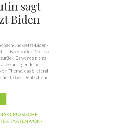
utin sagt
zt Biden
Schach-und-setzt-Biden-
uhr – Baerbock in Moskau
zurück. Es wurde nichts
äche auf irgendeiner
ein Thema, das bilateral
macht, dass Deutschland
…
LSKI
,
RUSSISCHE-
GTE-STAATEN-VON-