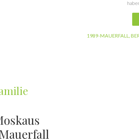
haben
1989-MAUERFALL
,
BE
amilie
Moskaus
Mauerfall