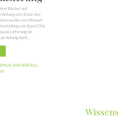
 drei Bücher auf
n-Anfang-und-Ende-der-
Autorenseite von Michael
bestellung von Band 3 für
ypal Lieferung als
ab Anfang April…
ISMUS
,
MAUERFALL-
KI
Wissens