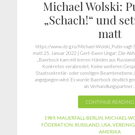
Michael Wolski: P
„Schach!“ und set
matt
https://www.dz-g.ru/Michael-Wolski_Putin-sagt-
matt 25. Januar 2022 | Gert-Ewen Ungar: Die Abf
„Baerbock kam mit leeren Händen aus Russland 
Konkretes verabredet. Keine weiteren Gespr
Staatssekretär- oder sonstigen Beamtenebene, k
angegangen wird. Es wurde Baerbock deutlich ge
als Verhandlungspartner
CONTINUE READING
1989
,
MAUERFALL-BERLIN
,
MICHAEL-WO
FÖDERATION
,
RUSSLAND
,
USA
,
VEREINI
AMERIKA