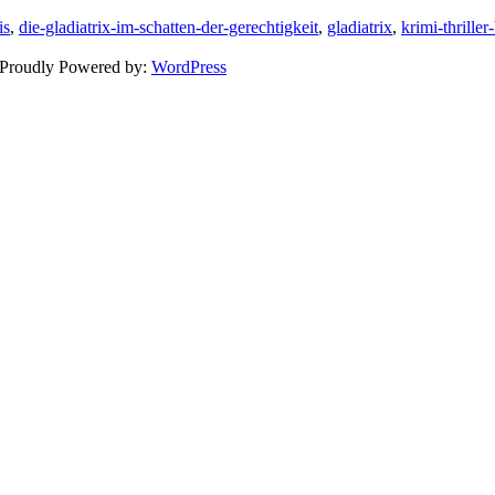
is
,
die-gladiatrix-im-schatten-der-gerechtigkeit
,
gladiatrix
,
krimi-thriller
 Proudly Powered by:
WordPress