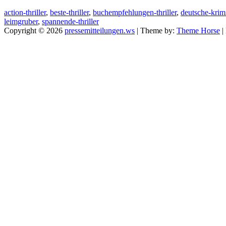
action-thriller
,
beste-thriller
,
buchempfehlungen-thriller
,
deutsche-krim
leimgruber
,
spannende-thriller
Copyright © 2026
pressemitteilungen.ws
| Theme by:
Theme Horse
|