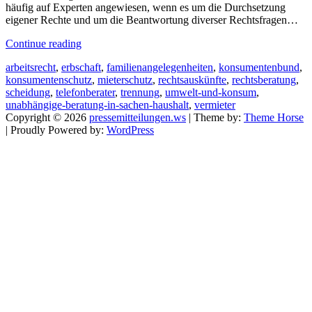
häufig auf Experten angewiesen, wenn es um die Durchsetzung
eigener Rechte und um die Beantwortung diverser Rechtsfragen…
Continue reading
arbeitsrecht
,
erbschaft
,
familienangelegenheiten
,
konsumentenbund
,
konsumentenschutz
,
mieterschutz
,
rechtsauskünfte
,
rechtsberatung
,
scheidung
,
telefonberater
,
trennung
,
umwelt-und-konsum
,
unabhängige-beratung-in-sachen-haushalt
,
vermieter
Copyright © 2026
pressemitteilungen.ws
| Theme by:
Theme Horse
| Proudly Powered by:
WordPress