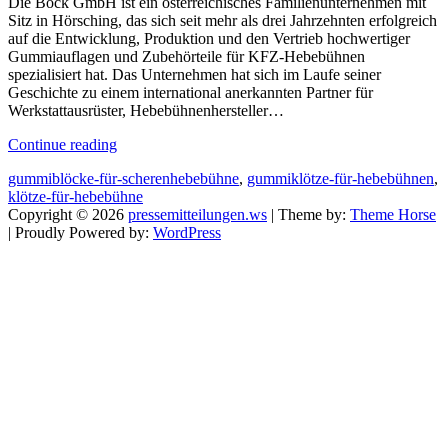
Die Böck GmbH ist ein österreichisches Familienunternehmen mit
Sitz in Hörsching, das sich seit mehr als drei Jahrzehnten erfolgreich
auf die Entwicklung, Produktion und den Vertrieb hochwertiger
Gummiauflagen und Zubehörteile für KFZ-Hebebühnen
spezialisiert hat. Das Unternehmen hat sich im Laufe seiner
Geschichte zu einem international anerkannten Partner für
Werkstattausrüster, Hebebühnenhersteller…
Continue reading
gummiblöcke-für-scherenhebebühne
,
gummiklötze-für-hebebühnen
,
klötze-für-hebebühne
Copyright © 2026
pressemitteilungen.ws
| Theme by:
Theme Horse
| Proudly Powered by:
WordPress