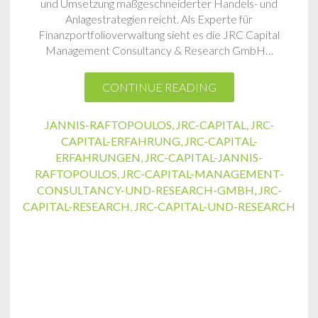
und Umsetzung maßgeschneiderter Handels- und
Anlagestrategien reicht. Als Experte für
Finanzportfolioverwaltung sieht es die JRC Capital
Management Consultancy & Research GmbH…
CONTINUE READING
JANNIS-RAFTOPOULOS
,
JRC-CAPITAL
,
JRC-
CAPITAL-ERFAHRUNG
,
JRC-CAPITAL-
ERFAHRUNGEN
,
JRC-CAPITAL-JANNIS-
RAFTOPOULOS
,
JRC-CAPITAL-MANAGEMENT-
CONSULTANCY-UND-RESEARCH-GMBH
,
JRC-
CAPITAL-RESEARCH
,
JRC-CAPITAL-UND-RESEARCH