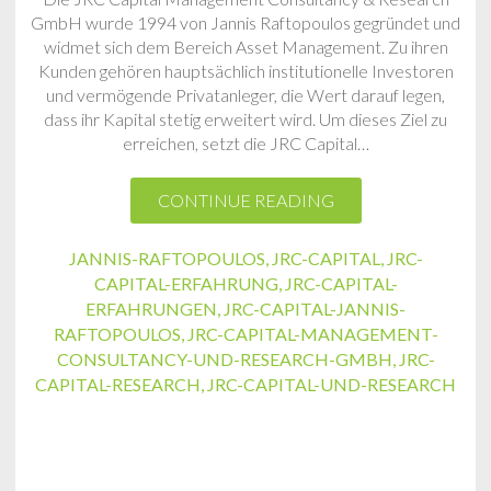
GmbH wurde 1994 von Jannis Raftopoulos gegründet und
widmet sich dem Bereich Asset Management. Zu ihren
Kunden gehören hauptsächlich institutionelle Investoren
und vermögende Privatanleger, die Wert darauf legen,
dass ihr Kapital stetig erweitert wird. Um dieses Ziel zu
erreichen, setzt die JRC Capital…
CONTINUE READING
JANNIS-RAFTOPOULOS
,
JRC-CAPITAL
,
JRC-
CAPITAL-ERFAHRUNG
,
JRC-CAPITAL-
ERFAHRUNGEN
,
JRC-CAPITAL-JANNIS-
RAFTOPOULOS
,
JRC-CAPITAL-MANAGEMENT-
CONSULTANCY-UND-RESEARCH-GMBH
,
JRC-
CAPITAL-RESEARCH
,
JRC-CAPITAL-UND-RESEARCH