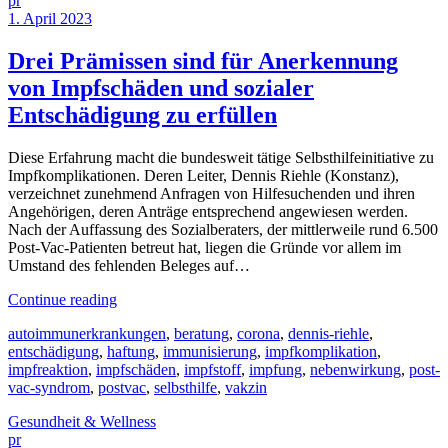
pr
1. April 2023
Drei Prämissen sind für Anerkennung
von Impfschäden und sozialer
Entschädigung zu erfüllen
Diese Erfahrung macht die bundesweit tätige Selbsthilfeinitiative zu
Impfkomplikationen. Deren Leiter, Dennis Riehle (Konstanz),
verzeichnet zunehmend Anfragen von Hilfesuchenden und ihren
Angehörigen, deren Anträge entsprechend angewiesen werden.
Nach der Auffassung des Sozialberaters, der mittlerweile rund 6.500
Post-Vac-Patienten betreut hat, liegen die Gründe vor allem im
Umstand des fehlenden Beleges auf…
Continue reading
autoimmunerkrankungen
,
beratung
,
corona
,
dennis-riehle
,
entschädigung
,
haftung
,
immunisierung
,
impfkomplikation
,
impfreaktion
,
impfschäden
,
impfstoff
,
impfung
,
nebenwirkung
,
post-
vac-syndrom
,
postvac
,
selbsthilfe
,
vakzin
Gesundheit & Wellness
pr