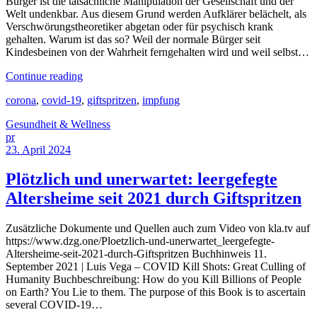
Bürger ist die tatsächliche Manipulation der Gesellschaft und der
Welt undenkbar. Aus diesem Grund werden Aufklärer belächelt, als
Verschwörungstheoretiker abgetan oder für psychisch krank
gehalten. Warum ist das so? Weil der normale Bürger seit
Kindesbeinen von der Wahrheit ferngehalten wird und weil selbst…
Continue reading
corona
,
covid-19
,
giftspritzen
,
impfung
Gesundheit & Wellness
pr
23. April 2024
Plötzlich und unerwartet: leergefegte
Altersheime seit 2021 durch Giftspritzen
Zusätzliche Dokumente und Quellen auch zum Video von kla.tv auf
https://www.dzg.one/Ploetzlich-und-unerwartet_leergefegte-
Altersheime-seit-2021-durch-Giftspritzen Buchhinweis 11.
September 2021 | Luis Vega – COVID Kill Shots: Great Culling of
Humanity Buchbeschreibung: How do you Kill Billions of People
on Earth? You Lie to them. The purpose of this Book is to ascertain
several COVID-19…