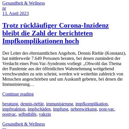
Gesundheit & Wellness
pr
13. April 2023
Trotz rückläufiger Corona-Inzidenz
bleibt die Zahl der berichteten
Impfkomplikationen hoch
Der Leiter des ehrenamtlichen Angebots, Dennis Riehle (Konstanz),
hat mittlerweile 7.649 Personen beraten, bei denen zumindest der
Verdacht eines Post-Vac-Syndroms vorliegt: „Obwohl das Thema
der Pandemie aus der öffentlichen Wahrnehmung weitgehend
verschwunden zu sein scheint, werden wir weiterhin zahlreich von
Menschen angeschrieben und um Auskunft gebeten, bei denen die
Immunisierung…
Continue reading
beratung
,
dennis-riehle
,
immunisierung
,
impfkomplikation
,
impfreaktion
,
impfschäden
,
impfung
,
nebenwirkung
,
post-vac
,
postvac
,
selbsthilfe
,
vakzin
Gesundheit & Wellness