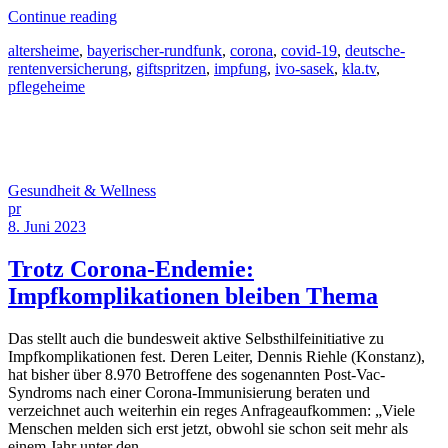
Continue reading
altersheime
,
bayerischer-rundfunk
,
corona
,
covid-19
,
deutsche-
rentenversicherung
,
giftspritzen
,
impfung
,
ivo-sasek
,
kla.tv
,
pflegeheime
Gesundheit & Wellness
pr
8. Juni 2023
Trotz Corona-Endemie:
Impfkomplikationen bleiben Thema
Das stellt auch die bundesweit aktive Selbsthilfeinitiative zu
Impfkomplikationen fest. Deren Leiter, Dennis Riehle (Konstanz),
hat bisher über 8.970 Betroffene des sogenannten Post-Vac-
Syndroms nach einer Corona-Immunisierung beraten und
verzeichnet auch weiterhin ein reges Anfrageaufkommen: „Viele
Menschen melden sich erst jetzt, obwohl sie schon seit mehr als
einem Jahr unter den…