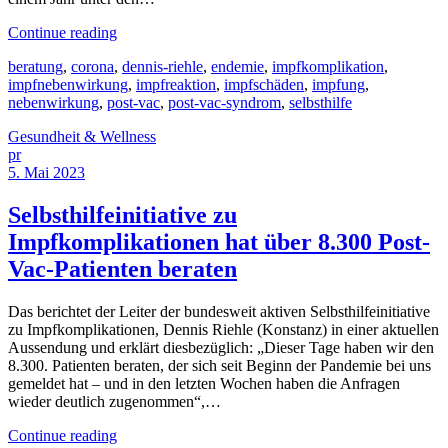
Continue reading
beratung
,
corona
,
dennis-riehle
,
endemie
,
impfkomplikation
,
impfnebenwirkung
,
impfreaktion
,
impfschäden
,
impfung
,
nebenwirkung
,
post-vac
,
post-vac-syndrom
,
selbsthilfe
Gesundheit & Wellness
pr
5. Mai 2023
Selbsthilfeinitiative zu
Impfkomplikationen hat über 8.300 Post-
Vac-Patienten beraten
Das berichtet der Leiter der bundesweit aktiven Selbsthilfeinitiative
zu Impfkomplikationen, Dennis Riehle (Konstanz) in einer aktuellen
Aussendung und erklärt diesbezüglich: „Dieser Tage haben wir den
8.300. Patienten beraten, der sich seit Beginn der Pandemie bei uns
gemeldet hat – und in den letzten Wochen haben die Anfragen
wieder deutlich zugenommen“,…
Continue reading