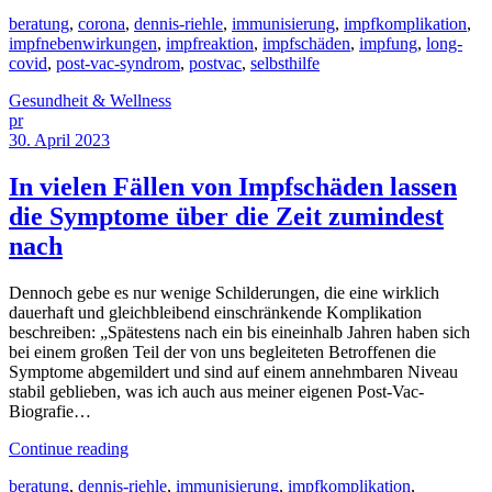
beratung
,
corona
,
dennis-riehle
,
immunisierung
,
impfkomplikation
,
impfnebenwirkungen
,
impfreaktion
,
impfschäden
,
impfung
,
long-
covid
,
post-vac-syndrom
,
postvac
,
selbsthilfe
Gesundheit & Wellness
pr
30. April 2023
In vielen Fällen von Impfschäden lassen
die Symptome über die Zeit zumindest
nach
Dennoch gebe es nur wenige Schilderungen, die eine wirklich
dauerhaft und gleichbleibend einschränkende Komplikation
beschreiben: „Spätestens nach ein bis eineinhalb Jahren haben sich
bei einem großen Teil der von uns begleiteten Betroffenen die
Symptome abgemildert und sind auf einem annehmbaren Niveau
stabil geblieben, was ich auch aus meiner eigenen Post-Vac-
Biografie…
Continue reading
beratung
,
dennis-riehle
,
immunisierung
,
impfkomplikation
,