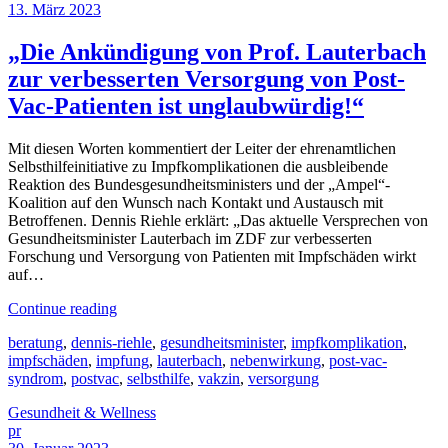
13. März 2023
„Die Ankündigung von Prof. Lauterbach
zur verbesserten Versorgung von Post-
Vac-Patienten ist unglaubwürdig!“
Mit diesen Worten kommentiert der Leiter der ehrenamtlichen
Selbsthilfeinitiative zu Impfkomplikationen die ausbleibende
Reaktion des Bundesgesundheitsministers und der „Ampel“-
Koalition auf den Wunsch nach Kontakt und Austausch mit
Betroffenen. Dennis Riehle erklärt: „Das aktuelle Versprechen von
Gesundheitsminister Lauterbach im ZDF zur verbesserten
Forschung und Versorgung von Patienten mit Impfschäden wirkt
auf…
Continue reading
beratung
,
dennis-riehle
,
gesundheitsminister
,
impfkomplikation
,
impfschäden
,
impfung
,
lauterbach
,
nebenwirkung
,
post-vac-
syndrom
,
postvac
,
selbsthilfe
,
vakzin
,
versorgung
Gesundheit & Wellness
pr