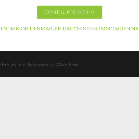
CONTINUE READING
GEN
,
IMMOBILIENMAKLER-DAUCHINGEN
,
IMMOBILIENMA
 Horse
| Proudly Powered by:
WordPress