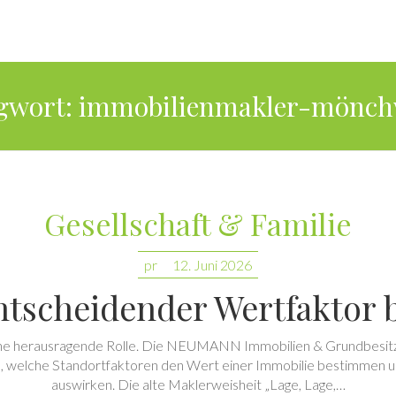
gwort:
immobilienmakler-mönch
Gesellschaft & Familie
pr
12. Juni 2026
entscheidender Wertfaktor 
eine herausragende Rolle. Die NEUMANN Immobilien & Grundbesitz
u, welche Standortfaktoren den Wert einer Immobilie bestimmen u
auswirken. Die alte Maklerweisheit „Lage, Lage,…