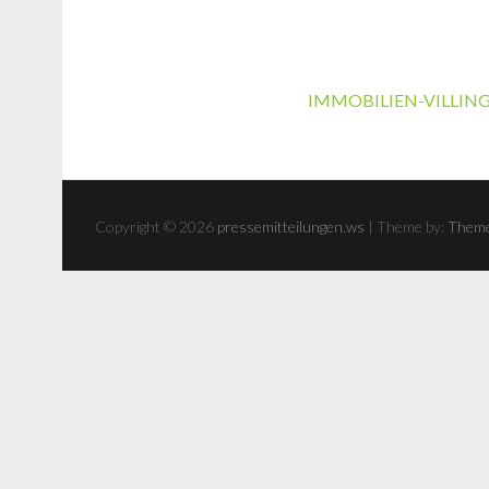
IMMOBILIEN-VILLIN
Copyright © 2026
pressemitteilungen.ws
| Theme by:
Theme