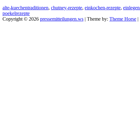
alte-kuechentraditionen
,
chutney-rezepte
,
einkochen-rezepte
,
einlege
poekelrezepte
Copyright © 2026
pressemitteilungen.ws
| Theme by:
Theme Horse
|