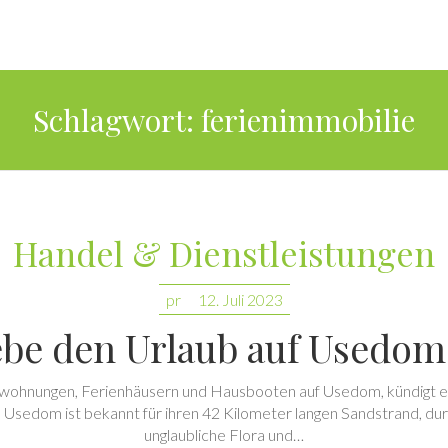
Schlagwort:
ferienimmobilie
Handel & Dienstleistungen
pr
12. Juli 2023
be den Urlaub auf Usedom
hnungen, Ferienhäusern und Hausbooten auf Usedom, kündigt eine n
l Usedom ist bekannt für ihren 42 Kilometer langen Sandstrand, du
unglaubliche Flora und…