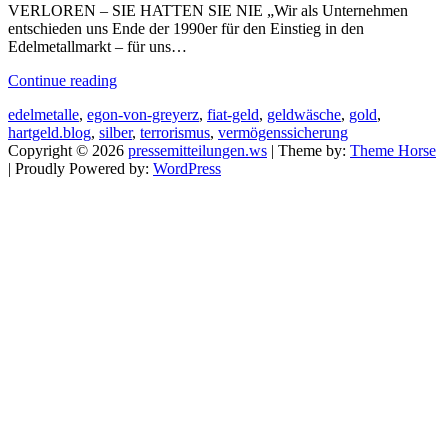
VERLOREN – SIE HATTEN SIE NIE „Wir als Unternehmen
entschieden uns Ende der 1990er für den Einstieg in den
Edelmetallmarkt – für uns…
Continue reading
edelmetalle
,
egon-von-greyerz
,
fiat-geld
,
geldwäsche
,
gold
,
hartgeld.blog
,
silber
,
terrorismus
,
vermögenssicherung
Copyright © 2026
pressemitteilungen.ws
| Theme by:
Theme Horse
| Proudly Powered by:
WordPress