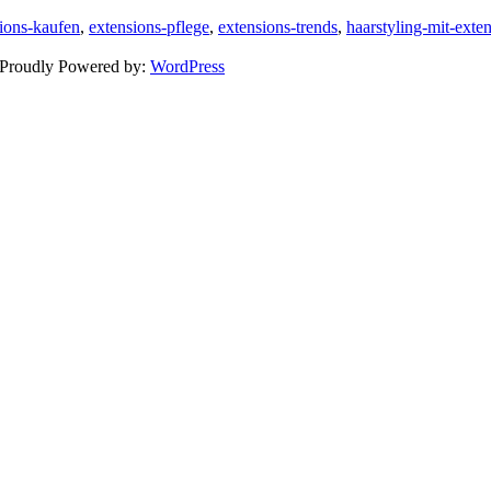
ions-kaufen
,
extensions-pflege
,
extensions-trends
,
haarstyling-mit-exte
 Proudly Powered by:
WordPress