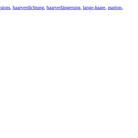
nsions
,
haarverdichtung
,
haarverlängerung
,
lange-haare
,
marion-