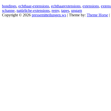
bondings
,
echthaar-extensions
,
echthaarextensions
,
extensions
,
extens
schanne
,
natürliche-extensions
,
remy
,
tapes
,
ungarn
Copyright © 2026
pressemitteilungen.ws
| Theme by:
Theme Horse
|