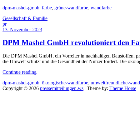
dpm-mashel-gmbh
,
farbe
,
grüne-wandfarbe
,
wandfarbe
Gesellschaft & Familie
pr
13. November 2023
DPM Mashel GmbH revolutioniert den Fa
Die DPM Mashel GmbH, ein Vorreiter in nachhaltigen Baustoffen, präse
die Umwelt schützt und die Gesundheit der Nutzer fördert. Die öko
Continue reading
dpm-mashel-gmbh
,
ökologische-wandfarbe
,
umweltfreundliche-wand
Copyright © 2026
pressemitteilungen.ws
| Theme by:
Theme Horse
|