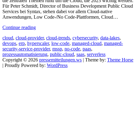
die zentralen Themen rund um die Cloud, die 2023 wichtig werden.
Für Peter Schmidt, Director of Business Development Public Cloud
Services bei Syntax, stehen dabei vor allem Cloud-native
Anwendungen, Low Code-/No Code-Plattformen, Cloud…
Continue reading
cloud
,
cloud-provider
,
cloud-trends
,
cybersecurity
,
data-lakes
,
devops
,
erp
,
hyperscaler
,
low-code
,
managed-cloud
,
managed-
security-service-provider
,
mssp
,
no-code
,
paas
,
prozessautomatisierung
,
public-cloud
,
saas
,
serverless
Copyright © 2026
pressemitteilungen.ws
| Theme by:
Theme Horse
| Proudly Powered by:
WordPress