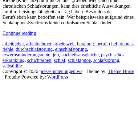
Riehle (Konstanz) führt hierzu aus: „Leiden Menschen unter
chronischen Schlafstörungen, kann dies erhebliche Auswirkungen
auf ihre Leistungsfähigkeit am Tag haben. Besonders das
Berufsleben kann betroffen sein. Wer beispielsweise aufgrund eines
Schlafapnoe-Syndroms keinen erholsamen Schlaf findet,…
Continue reading
arbeitgeber
,
arbeitnehmer
,
arbeitswelt
,
beratung
,
beruf
,
chef
,
dennis-
riehle
,
durchschlafstörung
,
einschlafstörung
,
erwerbsminderungsrente
,
job
,
nachteilsausgleiche
,
psychische-
erkrankung
,
schichtarbeit
,
schlaf
,
schlafapnoe
,
schlafstörung
,
selbsthilfe
Copyright © 2026
pressemitteilungen.ws
| Theme by:
Theme Horse
| Proudly Powered by:
WordPress