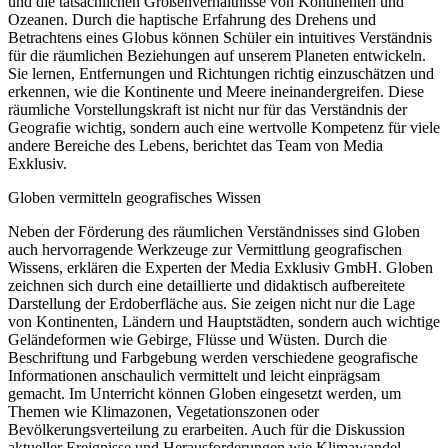
und die tatsächlichen Größenverhältnisse von Kontinenten und
Ozeanen. Durch die haptische Erfahrung des Drehens und
Betrachtens eines Globus können Schüler ein intuitives Verständnis
für die räumlichen Beziehungen auf unserem Planeten entwickeln.
Sie lernen, Entfernungen und Richtungen richtig einzuschätzen und
erkennen, wie die Kontinente und Meere ineinandergreifen. Diese
räumliche Vorstellungskraft ist nicht nur für das Verständnis der
Geografie wichtig, sondern auch eine wertvolle Kompetenz für viele
andere Bereiche des Lebens, berichtet das Team von Media
Exklusiv.
Globen vermitteln geografisches Wissen
Neben der Förderung des räumlichen Verständnisses sind Globen
auch hervorragende Werkzeuge zur Vermittlung geografischen
Wissens, erklären die Experten der Media Exklusiv GmbH. Globen
zeichnen sich durch eine detaillierte und didaktisch aufbereitete
Darstellung der Erdoberfläche aus. Sie zeigen nicht nur die Lage
von Kontinenten, Ländern und Hauptstädten, sondern auch wichtige
Geländeformen wie Gebirge, Flüsse und Wüsten. Durch die
Beschriftung und Farbgebung werden verschiedene geografische
Informationen anschaulich vermittelt und leicht einprägsam
gemacht. Im Unterricht können Globen eingesetzt werden, um
Themen wie Klimazonen, Vegetationszonen oder
Bevölkerungsverteilung zu erarbeiten. Auch für die Diskussion
aktueller Ereignisse und Herausforderungen wie Klimawandel,