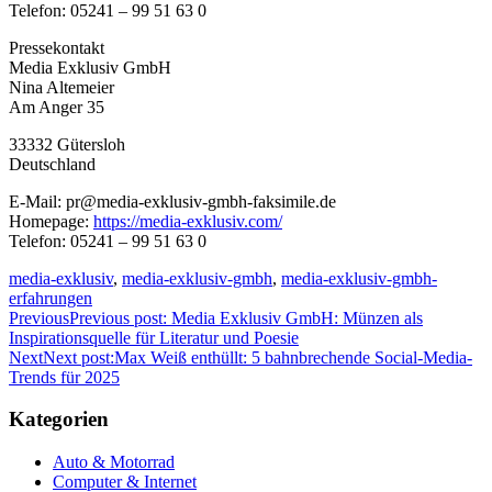
Telefon: 05241 – 99 51 63 0
Pressekontakt
Media Exklusiv GmbH
Nina Altemeier
Am Anger 35
33332 Gütersloh
Deutschland
E-Mail: pr@media-exklusiv-gmbh-faksimile.de
Homepage:
https://media-exklusiv.com/
Telefon: 05241 – 99 51 63 0
media-exklusiv
,
media-exklusiv-gmbh
,
media-exklusiv-gmbh-
erfahrungen
Previous
Previous post:
Media Exklusiv GmbH: Münzen als
Inspirationsquelle für Literatur und Poesie
Next
Next post:
Max Weiß enthüllt: 5 bahnbrechende Social-Media-
Trends für 2025
Kategorien
Auto & Motorrad
Computer & Internet