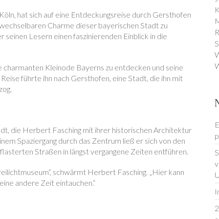
K
s Köln, hat sich auf eine Entdeckungsreise durch Gersthofen
M
wechselbaren Charme dieser bayerischen Stadt zu
R
 seinen Lesern einen faszinierenden Einblick in die
S
W
W
ie charmanten Kleinode Bayerns zu entdecken und seine
Reise führte ihn nach Gersthofen, eine Stadt, die ihn mit
zog.
E
t, die Herbert Fasching mit ihrer historischen Architektur
p
einem Spaziergang durch das Zentrum ließ er sich von den
lasterten Straßen in längst vergangene Zeiten entführen.
S
v
Freilichtmuseum“, schwärmt Herbert Fasching. „Hier kann
U
eine andere Zeit eintauchen.“
I
2