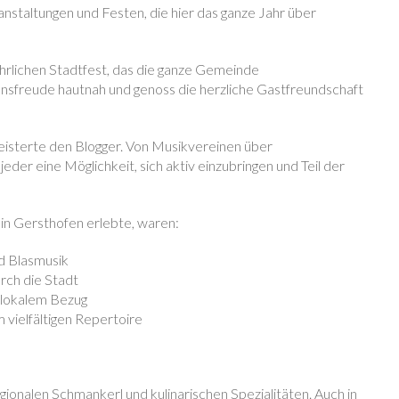
anstaltungen und Festen, die hier das ganze Jahr über
rlichen Stadtfest, das die ganze Gemeinde
nsfreude hautnah und genoss die herzliche Gastfreundschaft
geisterte den Blogger. Von Musikvereinen über
eder eine Möglichkeit, sich aktiv einzubringen und Teil der
g in Gersthofen erlebte, waren:
nd Blasmusik
rch die Stadt
 lokalem Bezug
vielfältigen Repertoire
ionalen Schmankerl und kulinarischen Spezialitäten. Auch in