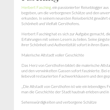
Herbert Fasching
, ein passionierter Reiseblogger au
begeben, um die verborgenen Schätze und den unver
erkunden. In seinem neuesten Reisebericht gewährt er
Schönheit und Vielfalt Gersthofens.
Herbert Fasching hat es sich zur Aufgabe gemacht, d
Erfahrungen mit seinen Lesern zu teilen. Seine jüngste 
ihrer Schönheit und Authentizität sofort in ihren Bann 
Malerische Altstadt voller Geschichte
Das Herz von Gersthofen bildet die malerische Altstad
und den verwinkelten Gassen sofort faszinierte. Bei 
liebevoll restaurierten Fachwerkhäusern und den gepf
„Die Altstadt von Gersthofen ist wie ein lebendiges 
man die Geschichte der Stadt hautnah erleben und in 
Sehenswürdigkeiten und verborgene Schätze