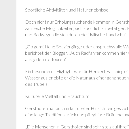
Sportliche Aktivitäten und Naturerlebnisse
Doch nicht nur Erholungssuchende kommen in Gersthof
zahlreiche Möglichkeiten, sich sportlich zu betätige
und Radwege, die sich durch die idyllische Landschaf
„Ob gemütliche Spaziergänge oder anspruchsvolle Wan
berichtet der Blogger. „Auch Radfahrer kommen hier v
ausgedehnte Touren.“
Ein besonderes Highlight war für Herbert Fasching e
Wasser aus erlebte er die Natur aus einer ganz neue
des Trubels.
Kulturelle Vielfalt und Brauchtum
Gersthofen hat auch in kultureller Hinsicht einiges zu 
eine lange Tradition zurück und pflegt ihre Bräuche u
„Die Menschen in Gersthofen sind sehr stolz auf ihre T