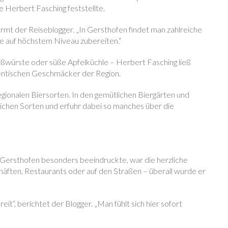
e Herbert Fasching feststellte.
ärmt der Reiseblogger. „In Gersthofen findet man zahlreiche
te auf höchstem Niveau zubereiten.“
ßwürste oder süße Apfelküchle – Herbert Fasching ließ
thentischen Geschmäcker der Region.
egionalen Biersorten. In den gemütlichen Biergärten und
lichen Sorten und erfuhr dabei so manches über die
 Gersthofen besonders beeindruckte, war die herzliche
äften, Restaurants oder auf den Straßen – überall wurde er
eit“, berichtet der Blogger. „Man fühlt sich hier sofort