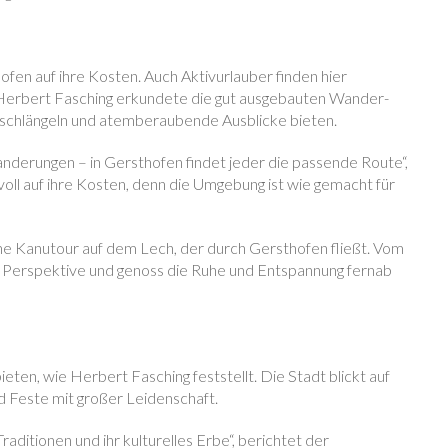
en auf ihre Kosten. Auch Aktivurlauber finden hier
n. Herbert Fasching erkundete die gut ausgebauten Wander-
t schlängeln und atemberaubende Ausblicke bieten.
derungen – in Gersthofen findet jeder die passende Route“,
oll auf ihre Kosten, denn die Umgebung ist wie gemacht für
ine Kanutour auf dem Lech, der durch Gersthofen fließt. Vom
n Perspektive und genoss die Ruhe und Entspannung fernab
bieten, wie Herbert Fasching feststellt. Die Stadt blickt auf
nd Feste mit großer Leidenschaft.
raditionen und ihr kulturelles Erbe“, berichtet der