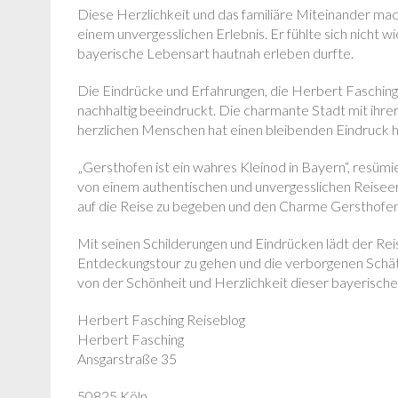
Diese Herzlichkeit und das familiäre Miteinander mac
einem unvergesslichen Erlebnis. Er fühlte sich nicht wi
bayerische Lebensart hautnah erleben durfte.
Die Eindrücke und Erfahrungen, die Herbert Fasching 
nachhaltig beeindruckt. Die charmante Stadt mit ihrer
herzlichen Menschen hat einen bleibenden Eindruck h
„Gersthofen ist ein wahres Kleinod in Bayern“, resümi
von einem authentischen und unvergesslichen Reiseerl
auf die Reise zu begeben und den Charme Gersthofen
Mit seinen Schilderungen und Eindrücken lädt der Reis
Entdeckungstour zu gehen und die verborgenen Schätze
von der Schönheit und Herzlichkeit dieser bayerische
Herbert Fasching Reiseblog
Herbert Fasching
Ansgarstraße 35
50825 Köln