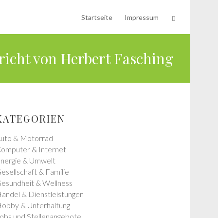
Startseite
Impressum
richt von Herbert Fasching
KATEGORIEN
uto & Motorrad
omputer & Internet
nergie & Umwelt
esellschaft & Familie
esundheit & Wellness
andel & Dienstleistungen
obby & Unterhaltung
obs und Stellenangebote