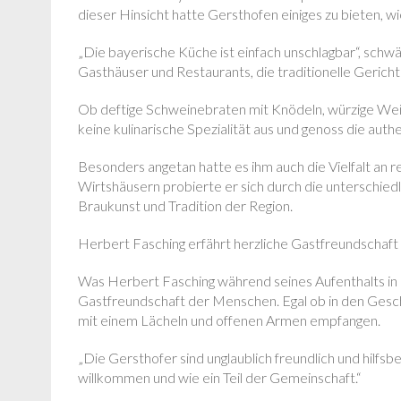
dieser Hinsicht hatte Gersthofen einiges zu bieten, wi
„Die bayerische Küche ist einfach unschlagbar“, schw
Gasthäuser und Restaurants, die traditionelle Gerich
Ob deftige Schweinebraten mit Knödeln, würzige Wei
keine kulinarische Spezialität aus und genoss die au
Besonders angetan hatte es ihm auch die Vielfalt an r
Wirtshäusern probierte er sich durch die unterschied
Braukunst und Tradition der Region.
Herbert Fasching erfährt herzliche Gastfreundschaft
Was Herbert Fasching während seines Aufenthalts in
Gastfreundschaft der Menschen. Egal ob in den Gesch
mit einem Lächeln und offenen Armen empfangen.
„Die Gersthofer sind unglaublich freundlich und hilfsber
willkommen und wie ein Teil der Gemeinschaft.“