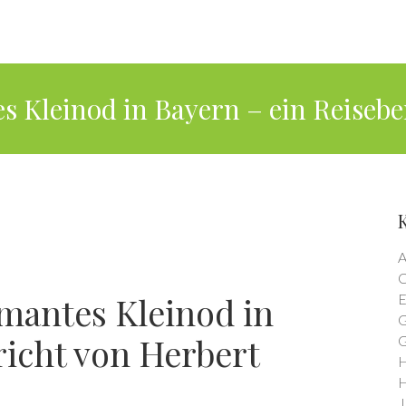
s Kleinod in Bayern – ein Reisebe
A
C
mantes Kleinod in
E
G
richt von Herbert
G
H
H
J