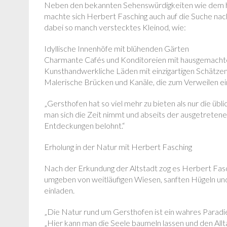
Neben den bekannten Sehenswürdigkeiten wie dem his
machte sich Herbert Fasching auch auf die Suche na
dabei so manch verstecktes Kleinod, wie:
Idyllische Innenhöfe mit blühenden Gärten
Charmante Cafés und Konditoreien mit hausgemacht
Kunsthandwerkliche Läden mit einzigartigen Schätze
Malerische Brücken und Kanäle, die zum Verweilen e
„Gersthofen hat so viel mehr zu bieten als nur die üb
man sich die Zeit nimmt und abseits der ausgetreten
Entdeckungen belohnt.“
Erholung in der Natur mit Herbert Fasching
Nach der Erkundung der Altstadt zog es Herbert Fasc
umgeben von weitläufigen Wiesen, sanften Hügeln un
einladen.
„Die Natur rund um Gersthofen ist ein wahres Paradi
„Hier kann man die Seele baumeln lassen und den Alltag