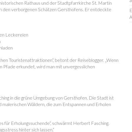
a
torischen Rathaus und der Stadtpfarrkirche St. Martin
ch den verborgenen Schätzen Gersthofens. Er entdeckte
E
A
en Leckereien
n
inladen
lichen Touristenattraktionen“, betont der Reiseblogger. „Wenn
en Pfade erkundet, wird man mit unvergesslichen
hing in die grüne Umgebung von Gersthofen. Die Stadt ist
d malerischen Wäldern, die zum Entspannen und Erholen
es für Erholungssuchende“, schwärmt Herbert Fasching.
sstress hinter sich lassen.“