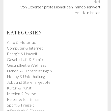
e
Next
v
N
Von Experten professionell den Immobilienwert
i
e
ermitteln lassen
o
x
u
t
s
p
KATEGORIEN
p
o
o
s
Auto & Motorrad
s
t
Computer & Internet
t
:
Energie & Umwelt
:
Gesellschaft & Familie
Gesundheit & Wellness
Handel & Dienstleistungen
Hobby & Unterhaltung
Jobs und Stellenangebote
Kultur & Kunst
Medien & Presse
Reisen & Tourismus
Sport & Freizeit
Wirtschaft & Finanzen