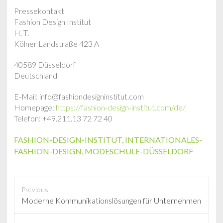
Pressekontakt
Fashion Design Institut
H. T.
Kölner Landstraße 423 A
40589 Düsseldorf
Deutschland
E-Mail: info@fashiondesigninstitut.com
Homepage:
https://fashion-design-institut.com/de/
Telefon: +49.211.13 72 72 40
FASHION-DESIGN-INSTITUT
,
INTERNATIONALES-
FASHION-DESIGN
,
MODESCHULE-DÜSSELDORF
Previous
P
Moderne Kommunikationslösungen für Unternehmen
r