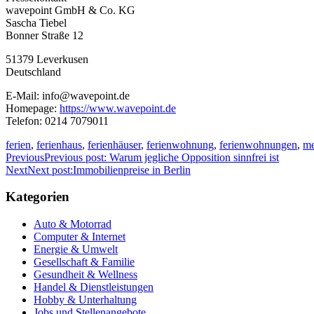
wavepoint GmbH & Co. KG
Sascha Tiebel
Bonner Straße 12
51379 Leverkusen
Deutschland
E-Mail: info@wavepoint.de
Homepage:
https://www.wavepoint.de
Telefon: 0214 7079011
ferien
,
ferienhaus
,
ferienhäuser
,
ferienwohnung
,
ferienwohnungen
,
me
Previous
Previous post:
Warum jegliche Opposition sinnfrei ist
Next
Next post:
Immobilienpreise in Berlin
Kategorien
Auto & Motorrad
Computer & Internet
Energie & Umwelt
Gesellschaft & Familie
Gesundheit & Wellness
Handel & Dienstleistungen
Hobby & Unterhaltung
Jobs und Stellenangebote