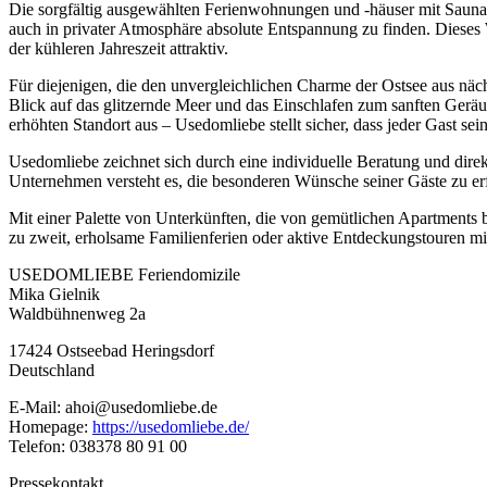
Die sorgfältig ausgewählten Ferienwohnungen und -häuser mit Sauna 
auch in privater Atmosphäre absolute Entspannung zu finden. Diese
der kühleren Jahreszeit attraktiv.
Für diejenigen, die den unvergleichlichen Charme der Ostsee aus näc
Blick auf das glitzernde Meer und das Einschlafen zum sanften Geräu
erhöhten Standort aus – Usedomliebe stellt sicher, dass jeder Gast sein
Usedomliebe zeichnet sich durch eine individuelle Beratung und direk
Unternehmen versteht es, die besonderen Wünsche seiner Gäste zu er
Mit einer Palette von Unterkünften, die von gemütlichen Apartments b
zu zweit, erholsame Familienferien oder aktive Entdeckungstouren m
USEDOMLIEBE Feriendomizile
Mika Gielnik
Waldbühnenweg 2a
17424 Ostseebad Heringsdorf
Deutschland
E-Mail: ahoi@usedomliebe.de
Homepage:
https://usedomliebe.de/
Telefon: 038378 80 91 00
Pressekontakt