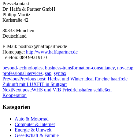
Pressekontakt
Dr. Haffa & Partner GmbH
Philipp Moritz
Karlstraße 42
80333 München
Deutschland
E-Mail: postbox@haffapartner.de
Homepage:
http://www.haffapartner.de
Telefon: 089 993191-0
beyond-technologies
,
business-transformation-consultancy
,
novacap
,
professional-services
,
sap
,
syntax
Previous
Previous post:
Herbst und Winter ideal für eine haarfreie
Zukunft mit LUXFIT in Stuttgart
Next
Next post:
WHS und VfB Friedrichshafen schließen
Kooperation
Kategorien
Auto & Motorrad
Computer & Internet
Energie & Umwelt
Gesellschaft & Familie