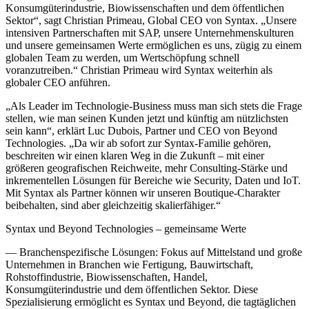
Konsumgüterindustrie, Biowissenschaften und dem öffentlichen
Sektor“, sagt Christian Primeau, Global CEO von Syntax. „Unsere
intensiven Partnerschaften mit SAP, unsere Unternehmenskulturen
und unsere gemeinsamen Werte ermöglichen es uns, zügig zu einem
globalen Team zu werden, um Wertschöpfung schnell
voranzutreiben.“ Christian Primeau wird Syntax weiterhin als
globaler CEO anführen.
„Als Leader im Technologie-Business muss man sich stets die Frage
stellen, wie man seinen Kunden jetzt und künftig am nützlichsten
sein kann“, erklärt Luc Dubois, Partner und CEO von Beyond
Technologies. „Da wir ab sofort zur Syntax-Familie gehören,
beschreiten wir einen klaren Weg in die Zukunft – mit einer
größeren geografischen Reichweite, mehr Consulting-Stärke und
inkrementellen Lösungen für Bereiche wie Security, Daten und IoT.
Mit Syntax als Partner können wir unseren Boutique-Charakter
beibehalten, sind aber gleichzeitig skalierfähiger.“
Syntax und Beyond Technologies – gemeinsame Werte
— Branchenspezifische Lösungen: Fokus auf Mittelstand und große
Unternehmen in Branchen wie Fertigung, Bauwirtschaft,
Rohstoffindustrie, Biowissenschaften, Handel,
Konsumgüterindustrie und dem öffentlichen Sektor. Diese
Spezialisierung ermöglicht es Syntax und Beyond, die tagtäglichen