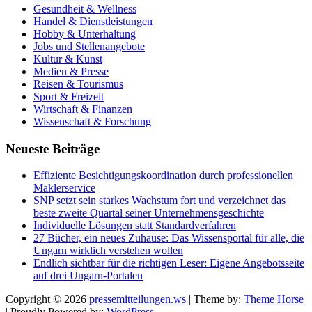
Gesundheit & Wellness
Handel & Dienstleistungen
Hobby & Unterhaltung
Jobs und Stellenangebote
Kultur & Kunst
Medien & Presse
Reisen & Tourismus
Sport & Freizeit
Wirtschaft & Finanzen
Wissenschaft & Forschung
Neueste Beiträge
Effiziente Besichtigungskoordination durch professionellen
Maklerservice
SNP setzt sein starkes Wachstum fort und verzeichnet das
beste zweite Quartal seiner Unternehmensgeschichte
Individuelle Lösungen statt Standardverfahren
27 Bücher, ein neues Zuhause: Das Wissensportal für alle, die
Ungarn wirklich verstehen wollen
Endlich sichtbar für die richtigen Leser: Eigene Angebotsseite
auf drei Ungarn-Portalen
Copyright © 2026
pressemitteilungen.ws
| Theme by:
Theme Horse
| Proudly Powered by:
WordPress