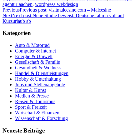
agentur-aachen
,
wordpress-webdesign
Previous
Previous post:
visitmalcesine.com – Malcesine
Next
Next post:
Neue Studie beweist: Deutsche fahren voll auf
Kurzurlaub ab
Kategorien
Auto & Motorrad
Computer & Internet
Energie & Umwelt
Gesellschaft & Familie
Gesundheit & Wellness
Handel & Dienstleistungen
Hobby & Unterhaltung
Jobs und Stellenangebote
Kultur & Kunst
Medien & Presse
Reisen & Tourismus
Sport & Freizeit
Wirtschaft & Finanzen
Wissenschaft & Forschung
Neueste Beiträge