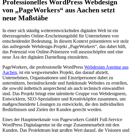
Professionelles WordPress Webdesign
von „PageWorkers“ aus Aachen setzt
neue Maßstäbe
In einer sich ständig weiterentwickelnden digitalen Welt ist ein
überzeugendes Online-Erscheinungsbild für Unternehmen von
entscheidender Bedeutung. In diesem Kontext präsentieren wir stolz
das aufregende Webdesign-Projekt „PageWorkers“, das dabei hilft,
das Potenzial von Online-Präsenzen voll auszuschöpfen und eine
neue Ära der digitalen Darstellung einzuleiten.
PageWorkers, die professionelle WordPress
Webdesign Agentur aus
Aachen
, ist ein wegweisendes Projekt, das darauf abzielt,
Unternehmen, Organisationen und Einzelpersonen dabei zu
unterstützen, beeindruckende und funktionale Websites zu erstellen,
die sowohl ästhetisch ansprechend als auch technisch einwandfrei
sind. Das Projekt bringt eine talentierte Gruppe von Webdesignern,
Entwicklern, SEO-Spezialisten und Kreativköpfen zusammen, um
maßgeschneiderte Lösungen zu entwickeln, die den individuellen
Bedürfnissen und Zielen der Kunden gerecht werden.
Eines der Hauptmerkmale von Pageworkers GmbH Full-Service
WordPress Digitalagentur ist die enge Zusammenarbeit mit den
Kunden. Das Projektteam legt großen Wert darauf, die Visionen und