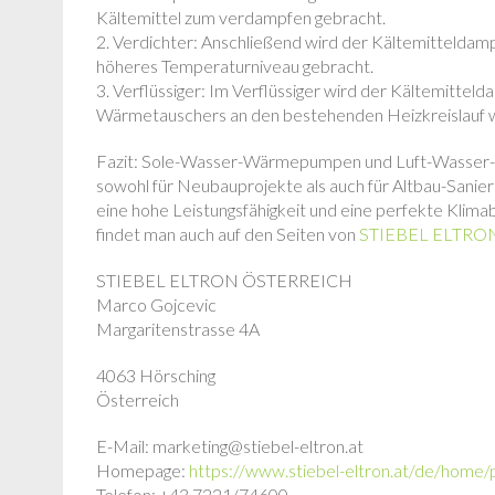
Kältemittel zum verdampfen gebracht.
2. Verdichter: Anschließend wird der Kältemitteldamp
höheres Temperaturniveau gebracht.
3. Verflüssiger: Im Verflüssiger wird der Kältemittel
Wärmetauschers an den bestehenden Heizkreislauf 
Fazit: Sole-Wasser-Wärmepumpen und Luft-Wasse
sowohl für Neubauprojekte als auch für Altbau-Sanier
eine hohe Leistungsfähigkeit und eine perfekte Klim
findet man auch auf den Seiten von
STIEBEL ELTRON
STIEBEL ELTRON ÖSTERREICH
Marco Gojcevic
Margaritenstrasse 4A
4063 Hörsching
Österreich
E-Mail: marketing@stiebel-eltron.at
Homepage:
https://www.stiebel-eltron.at/de/home
Telefon: +43 7221/74600