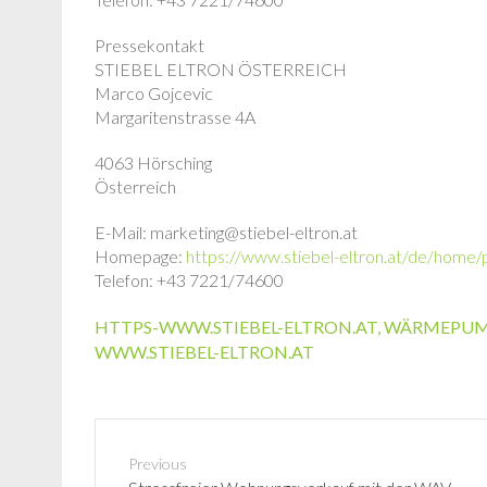
Pressekontakt
STIEBEL ELTRON ÖSTERREICH
Marco Gojcevic
Margaritenstrasse 4A
4063 Hörsching
Österreich
E-Mail: marketing@stiebel-eltron.at
Homepage:
https://www.stiebel-eltron.at/de/home
Telefon: +43 7221/74600
HTTPS-WWW.STIEBEL-ELTRON.AT
,
WÄRMEPUMP
WWW.STIEBEL-ELTRON.AT
Previous