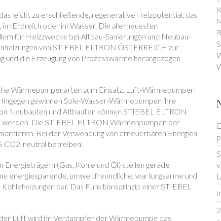
K
icht zu erschließende, regenerative Heizpotential, das
M
, im Erdreich oder im Wasser. Die allerneuesten
R
m für Heizzwecke bei Altbau-Sanierungen und Neubau-
S
mpenheizungen von STIEBEL ELTRON ÖSTERREICH zur
W
g und die Erzeugung von Prozesswärme herangezogen
W
iche Wärmepumpenarten zum Einsatz. Luft-Wärmepumpen
ft. Hingegen gewinnen Sole-Wasser-Wärmepumpen ihre
g von Neubauten und Altbauten können STIEBEL ELTRON
zt werden. Die STIEBEL ELTRON Wärmenpumpen der
E
l montieren. Bei der Verwendung von erneuerbaren Energien
p
% CO2-neutral betreiben.
S
n Energieträgern (Gas, Kohle und Öl) stellen gerade
v
 energiesparende, umweltfreundliche, wartungsarme und
U
d Kohleheizungen dar. Das Funktionsprinzip einer STIEBEL
I
2
r der Luft wird im Verdampfer der Wärmepumpe das