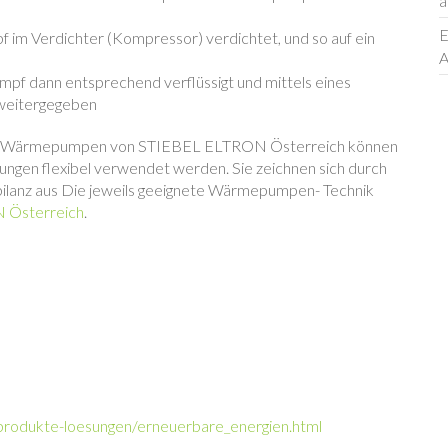
a
E
f im Verdichter (Kompressor) verdichtet, und so auf ein
A
dampf dann entsprechend verflüssigt und mittels eines
weitergegeben
r-Wärmepumpen von STIEBEL ELTRON Österreich können
ungen flexibel verwendet werden. Sie zeichnen sich durch
abilanz aus Die jeweils geeignete Wärmepumpen- Technik
 Österreich
.
/produkte-loesungen/erneuerbare_energien.html