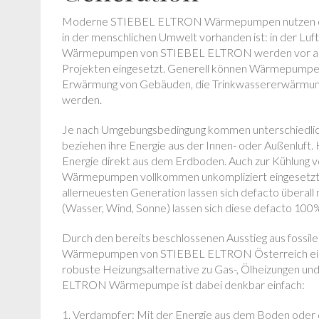
Moderne STIEBEL ELTRON Wärmepumpen nutzen das le
in der menschlichen Umwelt vorhanden ist: in der Luft
Wärmepumpen von STIEBEL ELTRON werden vor alle
Projekten eingesetzt. Generell können Wärmepu
Erwärmung von Gebäuden, die Trinkwassererwärmun
werden.
Je nach Umgebungsbedingung kommen unterschiedl
beziehen ihre Energie aus der Innen- oder Außenlu
Energie direkt aus dem Erdboden. Auch zur Kühlun
Wärmepumpen vollkommen unkompliziert eingeset
allerneuesten Generation lassen sich defacto überal
(Wasser, Wind, Sonne) lassen sich diese defacto 100
Durch den bereits beschlossenen Ausstieg aus fossile
Wärmepumpen von STIEBEL ELTRON Österreich eine
robuste Heizungsalternative zu Gas-, Ölheizungen un
ELTRON Wärmepumpe ist dabei denkbar einfach:
1. Verdampfer: Mit der Energie aus dem Boden ode