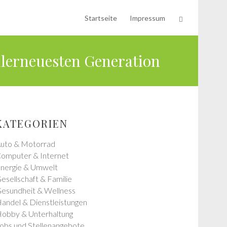
Startseite
Impressum
rneuesten Generation
KATEGORIEN
uto & Motorrad
omputer & Internet
nergie & Umwelt
esellschaft & Familie
esundheit & Wellness
andel & Dienstleistungen
obby & Unterhaltung
obs und Stellenangebote