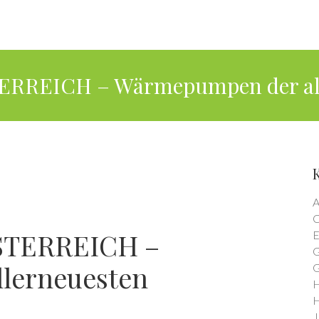
RREICH – Wärmepumpen der alle
A
C
STERREICH –
E
G
lerneuesten
G
H
H
J