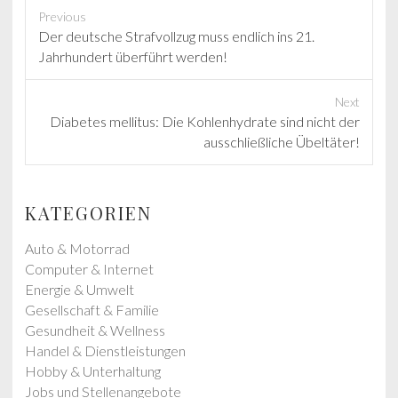
Previous
P
Der deutsche Strafvollzug muss endlich ins 21.
r
Jahrhundert überführt werden!
e
v
Next
i
N
Diabetes mellitus: Die Kohlenhydrate sind nicht der
o
e
ausschließliche Übeltäter!
u
x
s
t
p
p
KATEGORIEN
o
o
s
s
Auto & Motorrad
t
t
Computer & Internet
:
:
Energie & Umwelt
Gesellschaft & Familie
Gesundheit & Wellness
Handel & Dienstleistungen
Hobby & Unterhaltung
Jobs und Stellenangebote