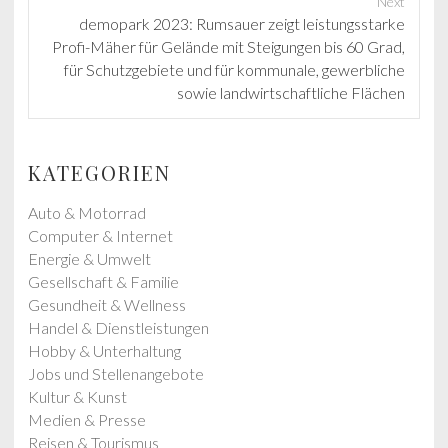
Next
i
N
demopark 2023: Rumsauer zeigt leistungsstarke
o
e
Profi-Mäher für Gelände mit Steigungen bis 60 Grad,
u
x
für Schutzgebiete und für kommunale, gewerbliche
s
t
sowie landwirtschaftliche Flächen
p
p
o
o
s
s
KATEGORIEN
t
t
:
:
Auto & Motorrad
Computer & Internet
Energie & Umwelt
Gesellschaft & Familie
Gesundheit & Wellness
Handel & Dienstleistungen
Hobby & Unterhaltung
Jobs und Stellenangebote
Kultur & Kunst
Medien & Presse
Reisen & Tourismus