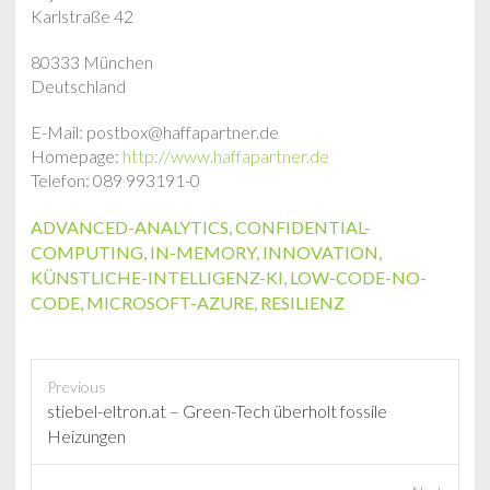
Karlstraße 42
80333 München
Deutschland
E-Mail: postbox@haffapartner.de
Homepage:
http://www.haffapartner.de
Telefon: 089 993191-0
ADVANCED-ANALYTICS
,
CONFIDENTIAL-
COMPUTING
,
IN-MEMORY
,
INNOVATION
,
KÜNSTLICHE-INTELLIGENZ-KI
,
LOW-CODE-NO-
CODE
,
MICROSOFT-AZURE
,
RESILIENZ
Previous
P
stiebel-eltron.at – Green-Tech überholt fossile
r
Heizungen
e
v