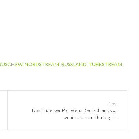
TRUSCHEW
,
NORDSTREAM
,
RUSSLAND
,
TURKSTREAM
,
Next
N
Das Ende der Parteien: Deutschland vor
e
wunderbarem Neubeginn
x
t
p