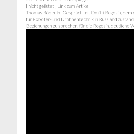
[ nicht gelistet ] Link zum Artikel
Thomas Röper im Gespräch mit Dmitri Rogosin, dem 
für Roboter- und Drohnentechnik in Russland zuständi
Beziehungen zu sprechen, für die Rogosin, deutliche 