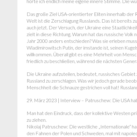
hörte ich endlich meine eigene innere Stimme. Die wür
Das große Ziel USA-orientierter Eliten innerhalb der
Welt ist die Zerschlagung Russlands. Das ist bereits z
auch jetzt. Der Versuch, der Ukraine eine Staatlichkei
zielt in diese Richtung. Warum hat das russische Vol
Jahr 2000 anders entschieden? Was sie erleben muss
Wladimirowitsch Putin, der imstande ist, seinen Kugel
willkommen. Überall gibt es eine Mehrheit von Mensche
friedlich zu beschließen, während die nächsten Gene
Die Ukraine aufzuteilen, bedeutet, russisches Gebie
Russland zu zerschlagen. Was wir jedoch gerade beoba
Menschheit die Schnauze gestrichen voll hat! Russland
29. März 2023 | Interview – Patruschew: Die USA h
Man hat den Eindruck, dass der kollektive Westen prin
zu ziehen.
Nikolaj Patruschew: Die westliche „Internationale“ hat
den Fahnen der Polen und Schweden, mal mit napoleon