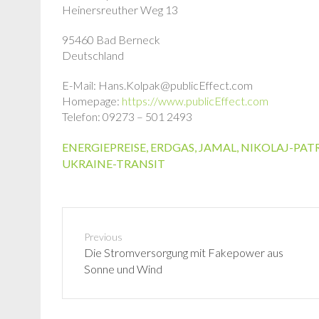
Heinersreuther Weg 13
95460 Bad Berneck
Deutschland
E-Mail: Hans.Kolpak@publicEffect.com
Homepage:
https://www.publicEffect.com
Telefon: 09273 – 501 2493
ENERGIEPREISE
,
ERDGAS
,
JAMAL
,
NIKOLAJ-PA
UKRAINE-TRANSIT
Previous
P
Die Stromversorgung mit Fakepower aus
r
Sonne und Wind
e
v
i