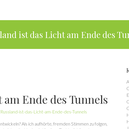
land ist das Licht am Ende des Tu
A
C
ht am Ende des Tunnels
E
G
G
Russland-ist-das-Licht-am-Ende-des-Tunnels
H
H
ntwickeln? Als ich aufhörte, fremden Stimmen zu folgen,
J