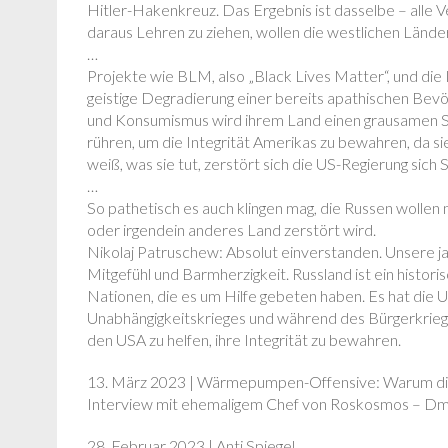
Hitler-Hakenkreuz. Das Ergebnis ist dasselbe – alle Ve
daraus Lehren zu ziehen, wollen die westlichen Länd
…
Projekte wie BLM, also „Black Lives Matter“, und die 
geistige Degradierung einer bereits apathischen Bevö
und Konsumismus wird ihrem Land einen grausamen St
rühren, um die Integrität Amerikas zu bewahren, da sie 
weiß, was sie tut, zerstört sich die US-Regierung sich Sc
…
So pathetisch es auch klingen mag, die Russen wollen n
oder irgendein anderes Land zerstört wird.
Nikolaj Patruschew: Absolut einverstanden. Unsere jah
Mitgefühl und Barmherzigkeit. Russland ist ein historis
Nationen, die es um Hilfe gebeten haben. Es hat die
Unabhängigkeitskrieges und während des Bürgerkrieges.
den USA zu helfen, ihre Integrität zu bewahren.
13. März 2023 | Wärmepumpen-Offensive: Warum di
Interview mit ehemaligem Chef von Roskosmos – Dmi
28. Februar 2023 | Anti Spiegel