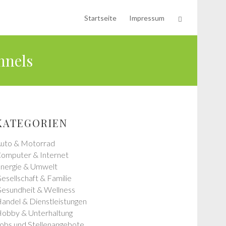
Startseite
Impressum
nnels
KATEGORIEN
uto & Motorrad
omputer & Internet
nergie & Umwelt
esellschaft & Familie
esundheit & Wellness
andel & Dienstleistungen
obby & Unterhaltung
obs und Stellenangebote