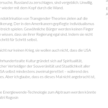
a
rsuche, Russland zu zerschlagen, sind vergeblich. Unwillig,
er wieder mit dem Kopf durch die Wand.
E
A
Indoktrination von Transgender-Theorien zielen auf die
lkerung. Der in den Amerikanern gepflegte Individualismus
reich spielen. Gewöhnliche Bürger werden keinen Finger
wissen, dass sie ihrer Regierung egal sind. Indem sie nicht
hritt für Schritt selbst.
icht nur keinen Krieg, sie wollen auch nicht, dass die USA
rhundertealte Kultur gründet sich auf Spiritualität,
cher Verteidiger der Souveränität und Staatlichkeit aller
 USA selbst mindestens zweimal gerettet – während des
 Aber ich glaube, dass es dieses Mal nicht angebracht ist,
e Energiewende-Technologie zum Alptraum werden könnte
tri Rogosin