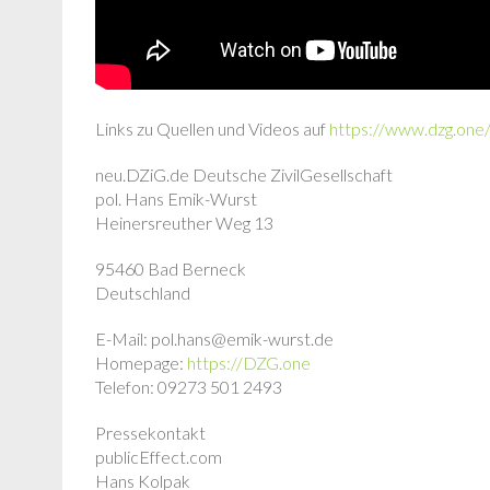
Links zu Quellen und Videos auf
https://www.dzg.one/
neu.DZiG.de Deutsche ZivilGesellschaft
pol. Hans Emik-Wurst
Heinersreuther Weg 13
95460 Bad Berneck
Deutschland
E-Mail: pol.hans@emik-wurst.de
Homepage:
https://DZG.one
Telefon: 09273 501 2493
Pressekontakt
publicEffect.com
Hans Kolpak