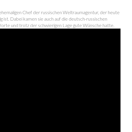
ehemaligen Chef der russischen Weltraumagentur, der heute
g ist. Dabei kamen sie auch auf die deutsch-russischen
Worte und trotz der schwierigen Lage gute Wünsche hatte.