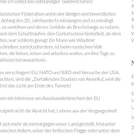
de ich selbst bei vollständiger Taubheit hören!
K
M
 Russischen Föderation und in der übrigen wertewestlichen
R
u Anfang des 20. Jahrhunderts misslungen und es misslingt
S
t zu verleihen und dieses Gebilde als Brechstange zu nutzen,
k nach dem Schutthaufen, den Gorbatschow hinterließ, ab dem
W
ten, war schlimm genug! Ein Mann wie Wladimir
W
schreiber zurückzufordern, ist beim russischen Volk
n, die lieben, leben und arbeiten wollen, um ihre Tage zu
rationen heranwachsen.
t zu zerschlagen! EU, NATO und BRD sind Versuche der USA,
E
chten, sind die „Zerfallenden Staaten von Amerika“, weil die
p
 ist das Licht am Ende des Tunnels!
S
aben ein Interesse am Auseinanderbrechen der EU
v
U
zipiell nicht die Absicht hat, Lehren aus der Vergangenheit
I
 sich mehr als einmal gegen unser Land gestellt. Mal unter
2
ischen Adlern, unter der britischen Flagge oder unter dem