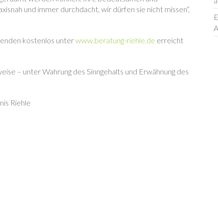
a
axisnah und immer durchdacht, wir dürfen sie nicht missen“,
E
A
henden kostenlos unter
www.beratung-riehle.de
erreicht
weise – unter Wahrung des Sinngehalts und Erwähnung des
nis Riehle