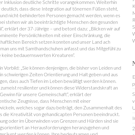
er Inklusion deutliche Schritte vorangekommen. Weiterhin
K
deutlich, dass diese Integration auf tönernen Füßen steht,
M
 und nicht-behinderten Personen gemacht werden, wenn es
R
bei stehen wir als beeinträchtigte Menschen den gesunden
S
“, erklärt der 37-Jährige – und betont dazu: „Blicken wir auf
W
minente Persönlichkeiten mit einer Einschränkung, die
W
tschaftlichen Bereich setzen konnten und unser Land ach
ss man uns mit Samthandschuhen anfasst und das Mitgefühl zu
be keine bedauernswerten Kreaturen“.
n Vorbild: „Sie können denjenigen, die bisher von Leiden und
n schwierigen Zeiten Orientierung und Halt geben und aus
E
igen, dass auch Tiefen im Leben bewältigt werden können.
p
 zumeist resilienter und können diese Widerstandskraft an
S
 Gewinn für unsere Gemeinschaft“, erklärt der
hentische Zeugnisse, dass Menschen mit einer
v
ickeln, welches sogar dazu beiträgt, den Zusammenhalt des
U
ss die Kreativität von gehandicapten Personen beeindruckt.
I
ichung oder im Überwinden von Grenzen und Hürden sind sie
ungsorientiert an Herausforderungen heranzugehen und
2
 geräumt werden können. Ihre bedeutsamen und