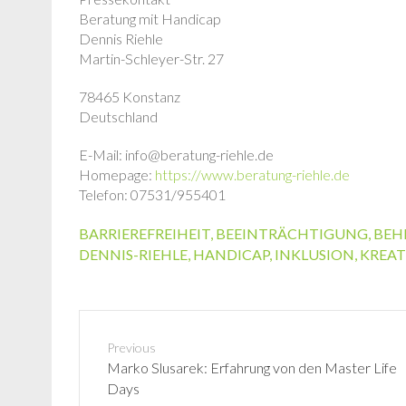
Beratung mit Handicap
Dennis Riehle
Martin-Schleyer-Str. 27
78465 Konstanz
Deutschland
E-Mail: info@beratung-riehle.de
Homepage:
https://www.beratung-riehle.de
Telefon: 07531/955401
BARRIEREFREIHEIT
,
BEEINTRÄCHTIGUNG
,
BEH
DENNIS-RIEHLE
,
HANDICAP
,
INKLUSION
,
KREAT
Previous
P
Marko Slusarek: Erfahrung von den Master Life
r
Days