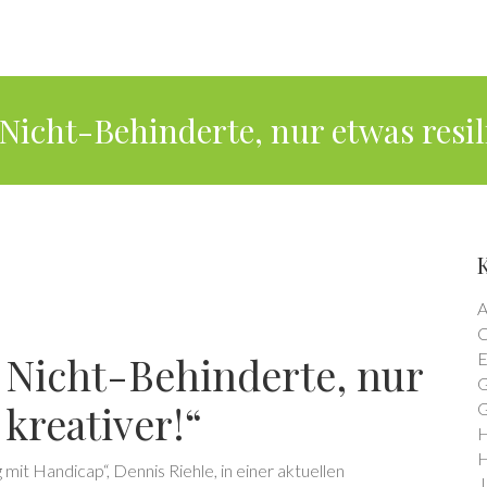
Nicht-Behinderte, nur etwas resil
A
C
 Nicht-Behinderte, nur
E
G
 kreativer!“
G
H
H
 mit Handicap“, Dennis Riehle, in einer aktuellen
J