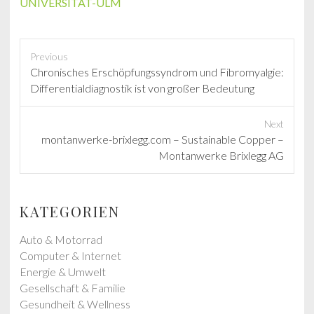
UNIVERSITÄT-ULM
Previous
P
Chronisches Erschöpfungssyndrom und Fibromyalgie:
r
Differentialdiagnostik ist von großer Bedeutung
e
v
Next
i
N
montanwerke-brixlegg.com – Sustainable Copper –
o
e
Montanwerke Brixlegg AG
u
x
s
t
p
p
KATEGORIEN
o
o
s
s
Auto & Motorrad
t
t
Computer & Internet
:
:
Energie & Umwelt
Gesellschaft & Familie
Gesundheit & Wellness