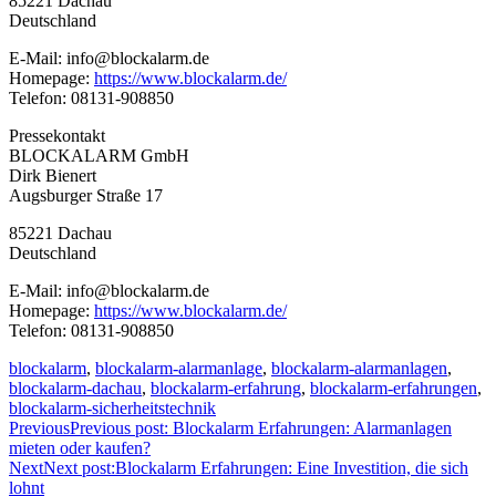
85221 Dachau
Deutschland
E-Mail: info@blockalarm.de
Homepage:
https://www.blockalarm.de/
Telefon: 08131-908850
Pressekontakt
BLOCKALARM GmbH
Dirk Bienert
Augsburger Straße 17
85221 Dachau
Deutschland
E-Mail: info@blockalarm.de
Homepage:
https://www.blockalarm.de/
Telefon: 08131-908850
blockalarm
,
blockalarm-alarmanlage
,
blockalarm-alarmanlagen
,
blockalarm-dachau
,
blockalarm-erfahrung
,
blockalarm-erfahrungen
,
blockalarm-sicherheitstechnik
Previous
Previous post:
Blockalarm Erfahrungen: Alarmanlagen
mieten oder kaufen?
Next
Next post:
Blockalarm Erfahrungen: Eine Investition, die sich
lohnt