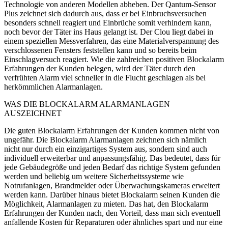
Technologie von anderen Modellen abheben. Der Qantum-Sensor
Plus zeichnet sich dadurch aus, dass er bei Einbruchsversuchen
besonders schnell reagiert und Einbrüche somit verhindern kann,
noch bevor der Täter ins Haus gelangt ist. Der Clou liegt dabei in
einem speziellen Messverfahren, das eine Materialverspannung des
verschlossenen Fensters feststellen kann und so bereits beim
Einschlagversuch reagiert. Wie die zahlreichen positiven Blockalarm
Erfahrungen der Kunden belegen, wird der Täter durch den
verfrühten Alarm viel schneller in die Flucht geschlagen als bei
herkömmlichen Alarmanlagen.
WAS DIE BLOCKALARM ALARMANLAGEN
AUSZEICHNET
Die guten Blockalarm Erfahrungen der Kunden kommen nicht von
ungefähr. Die Blockalarm Alarmanlagen zeichnen sich nämlich
nicht nur durch ein einzigartiges System aus, sondern sind auch
individuell erweiterbar und anpassungsfähig. Das bedeutet, dass für
jede Gebäudegröße und jeden Bedarf das richtige System gefunden
werden und beliebig um weitere Sicherheitssysteme wie
Notrufanlagen, Brandmelder oder Überwachungskameras erweitert
werden kann. Darüber hinaus bietet Blockalarm seinen Kunden die
Möglichkeit, Alarmanlagen zu mieten. Das hat, den Blockalarm
Erfahrungen der Kunden nach, den Vorteil, dass man sich eventuell
anfallende Kosten für Reparaturen oder ähnliches spart und nur eine