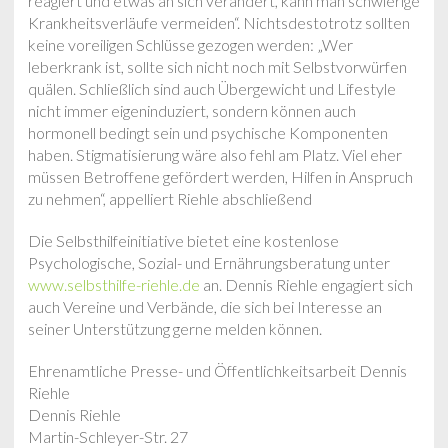
reagiert und etwas an sich verändert, kann man schwierige
Krankheitsverläufe vermeiden“. Nichtsdestotrotz sollten
keine voreiligen Schlüsse gezogen werden: „Wer
leberkrank ist, sollte sich nicht noch mit Selbstvorwürfen
quälen. Schließlich sind auch Übergewicht und Lifestyle
nicht immer eigeninduziert, sondern können auch
hormonell bedingt sein und psychische Komponenten
haben. Stigmatisierung wäre also fehl am Platz. Viel eher
müssen Betroffene gefördert werden, Hilfen in Anspruch
zu nehmen“, appelliert Riehle abschließend
Die Selbsthilfeinitiative bietet eine kostenlose
Psychologische, Sozial- und Ernährungsberatung unter
www.selbsthilfe-riehle.de
an. Dennis Riehle engagiert sich
auch Vereine und Verbände, die sich bei Interesse an
seiner Unterstützung gerne melden können.
Ehrenamtliche Presse- und Öffentlichkeitsarbeit Dennis
Riehle
Dennis Riehle
Martin-Schleyer-Str. 27