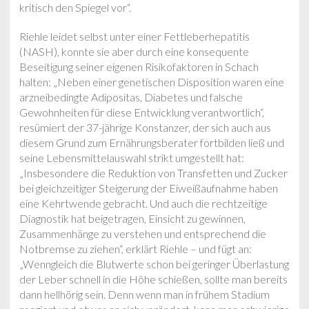
kritisch den Spiegel vor“.
Riehle leidet selbst unter einer Fettleberhepatitis
(NASH), konnte sie aber durch eine konsequente
Beseitigung seiner eigenen Risikofaktoren in Schach
halten: „Neben einer genetischen Disposition waren eine
arzneibedingte Adipositas, Diabetes und falsche
Gewohnheiten für diese Entwicklung verantwortlich“,
resümiert der 37-jährige Konstanzer, der sich auch aus
diesem Grund zum Ernährungsberater fortbilden ließ und
seine Lebensmittelauswahl strikt umgestellt hat:
„Insbesondere die Reduktion von Transfetten und Zucker
bei gleichzeitiger Steigerung der Eiweißaufnahme haben
eine Kehrtwende gebracht. Und auch die rechtzeitige
Diagnostik hat beigetragen, Einsicht zu gewinnen,
Zusammenhänge zu verstehen und entsprechend die
Notbremse zu ziehen“, erklärt Riehle – und fügt an:
„Wenngleich die Blutwerte schon bei geringer Überlastung
der Leber schnell in die Höhe schießen, sollte man bereits
dann hellhörig sein. Denn wenn man in frühem Stadium