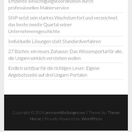
Effiziente Besichtigungskoordination durch
professionellen Maklerservice
SNP setzt sein starkes Wachstum fort und verzeichnet
das beste zweite Quartal seiner
Unternehmensgeschichte
Individuelle Lösungen statt Standardverfahren
27 Bücher, ein neues Zuhause: Das Wissensportal für alle,
die Ungarn wirklich verstehen wollen
Endlich sichtbar für die richtigen Leser: Eigene
Angebotsseite auf drei Ungarn-Portalen
Copyright © 2026
pressemitteilungen.ws
| Theme by:
Theme
Horse
| Proudly Powered by:
WordPress