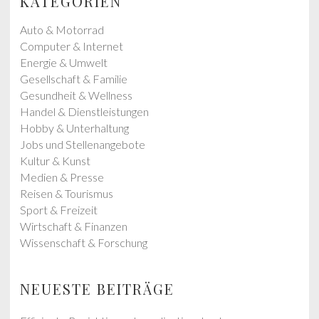
KATEGORIEN
o
o
s
s
Auto & Motorrad
t
t
Computer & Internet
:
:
Energie & Umwelt
Gesellschaft & Familie
Gesundheit & Wellness
Handel & Dienstleistungen
Hobby & Unterhaltung
Jobs und Stellenangebote
Kultur & Kunst
Medien & Presse
Reisen & Tourismus
Sport & Freizeit
Wirtschaft & Finanzen
Wissenschaft & Forschung
NEUESTE BEITRÄGE