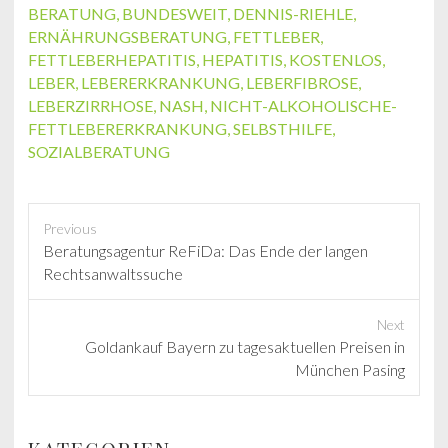
BERATUNG
,
BUNDESWEIT
,
DENNIS-RIEHLE
,
ERNÄHRUNGSBERATUNG
,
FETTLEBER
,
FETTLEBERHEPATITIS
,
HEPATITIS
,
KOSTENLOS
,
LEBER
,
LEBERERKRANKUNG
,
LEBERFIBROSE
,
LEBERZIRRHOSE
,
NASH
,
NICHT-ALKOHOLISCHE-
FETTLEBERERKRANKUNG
,
SELBSTHILFE
,
SOZIALBERATUNG
Previous
P
Beratungsagentur ReFiDa: Das Ende der langen
r
Rechtsanwaltssuche
e
v
Next
i
N
Goldankauf Bayern zu tagesaktuellen Preisen in
o
e
München Pasing
u
x
s
t
p
p