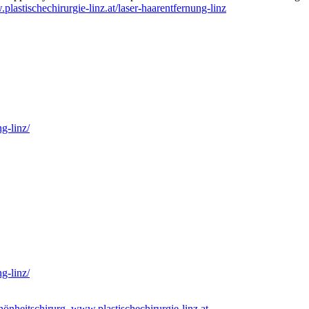
.plastischechirurgie-linz.at/laser-haarentfernung-linz
g-linz/
g-linz/
hönheitschirurg
,
www.plastischechirurgie-linz.at