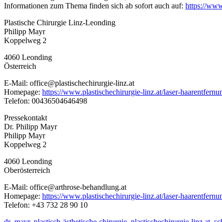
Informationen zum Thema finden sich ab sofort auch auf:
https://www
Plastische Chirurgie Linz-Leonding
Philipp Mayr
Koppelweg 2
4060 Leonding
Österreich
E-Mail: office@plastischechirurgie-linz.at
Homepage:
https://www.plastischechirurgie-linz.at/laser-haarentfernun
Telefon: 00436504646498
Pressekontakt
Dr. Philipp Mayr
Philipp Mayr
Koppelweg 2
4060 Leonding
Oberösterreich
E-Mail: office@arthrose-behandlung.at
Homepage:
https://www.plastischechirurgie-linz.at/laser-haarentfernun
Telefon: +43 732 28 90 10
dr.-mayr
,
plastisch-ästhetische-chirurgie
,
plastischechirurgie-linz.at
,
sc