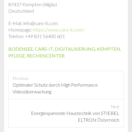
87437 Kempten (Allgäu)
Deutschland
E-Mail: info@care-it.com
Homepage:
https://www.care-it.com/
Telefon: +49 831 56400 601
BODENSEE
,
CARE-IT
,
DIGITALISIERUNG
,
KEMPTEN
,
PFLEGE
,
RECHENCENTER
Previous
P
Optimaler Schutz durch High Performance
r
Videoüberwachung
e
v
Next
i
N
Energiesparende Haustechnik von STIEBEL
o
e
ELTRON Österreich
u
x