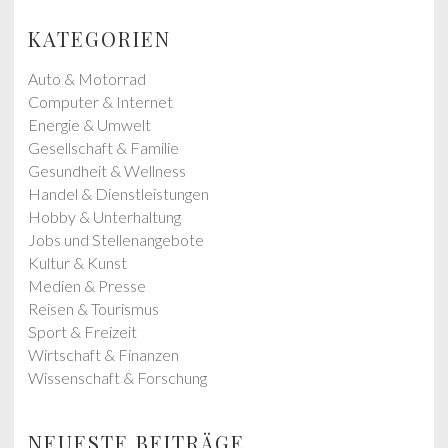
s
t
p
p
KATEGORIEN
o
o
s
s
Auto & Motorrad
t
t
Computer & Internet
:
:
Energie & Umwelt
Gesellschaft & Familie
Gesundheit & Wellness
Handel & Dienstleistungen
Hobby & Unterhaltung
Jobs und Stellenangebote
Kultur & Kunst
Medien & Presse
Reisen & Tourismus
Sport & Freizeit
Wirtschaft & Finanzen
Wissenschaft & Forschung
NEUESTE BEITRÄGE