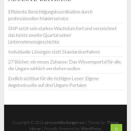
Effiziente Besichtigungskoordination durch
professionellen Maklerservice
SNP setzt sein starkes Wachstum fort und verzeichnet
das beste zweite Quartal seiner
Unternehmensgeschichte
Individuelle Lösungen statt Standardverfahren
27 Bücher, ein neues Zuhause: Das Wissensportal für alle,
die Ungarn wirklich verstehen wollen
Endlich sichtbar für die richtigen Leser: Eigene
Angebotsseite auf drei Ungarn-Portalen
Copyright © 2026
pressemitteilungen.ws
| Theme by:
Theme
Horse
| Proudly Powered by:
WordPress