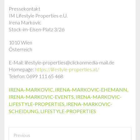
Pressekontakt
IM Lifestyle Properties e.U.
Irena Markovic
Stock-im-Eisen-Platz 3/26
1010 Wien
Österreich
E-Mail: lifestyle-properties@clickonmedia-mail.de
Homepage:
https://lifestyle-properties.at/
Telefon: 0699 111 65 468
IRENA-MARKOVIC
,
IRENA-MARKOVIC-EHEMANN
,
IRENA-MARKOVIC-EVENTS
,
IRENA-MARKOVIC-
LIFESTYLE-PROPERTIES
,
IRENA-MARKOVIC-
SCHEIDUNG
,
LIFESTYLE-PROPERTIES
Previous