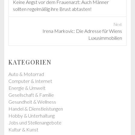
P
Keine Angst vor dem Frauenarzt: Auch Männer
r
sollten regelmäßig ihre Brust abtasten!
e
v
Next
i
N
Irena Markovic: Die Adresse für Wiens
o
e
Luxusimmobilien
u
x
s
t
p
p
KATEGORIEN
o
o
s
s
Auto & Motorrad
t
t
Computer & Internet
:
:
Energie & Umwelt
Gesellschaft & Familie
Gesundheit & Wellness
Handel & Dienstleistungen
Hobby & Unterhaltung
Jobs und Stellenangebote
Kultur & Kunst