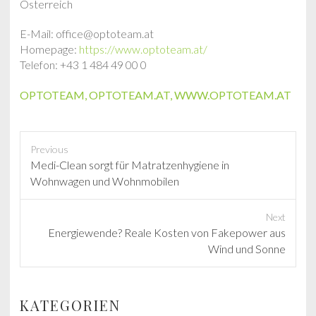
Österreich
E-Mail: office@optoteam.at
Homepage:
https://www.optoteam.at/
Telefon: +43 1 484 49 00 0
OPTOTEAM
,
OPTOTEAM.AT
,
WWW.OPTOTEAM.AT
Previous
P
Medi-Clean sorgt für Matratzenhygiene in
r
Wohnwagen und Wohnmobilen
e
v
Next
i
N
Energiewende? Reale Kosten von Fakepower aus
o
e
Wind und Sonne
u
x
s
t
p
p
KATEGORIEN
o
o