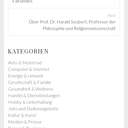
r
Faksimiles
e
v
Next
i
N
Über Prof. Dr. Harald Seubert, Professor der
o
e
Philosophie und Religionswissenschaft
u
x
s
t
p
p
KATEGORIEN
o
o
s
s
Auto & Motorrad
t
t
Computer & Internet
:
:
Energie & Umwelt
Gesellschaft & Familie
Gesundheit & Wellness
Handel & Dienstleistungen
Hobby & Unterhaltung
Jobs und Stellenangebote
Kultur & Kunst
Medien & Presse