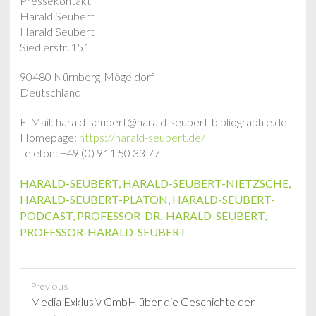
Pressekontakt
Harald Seubert
Harald Seubert
Siedlerstr. 151
90480 Nürnberg-Mögeldorf
Deutschland
E-Mail: harald-seubert@harald-seubert-bibliographie.de
Homepage:
https://harald-seubert.de/
Telefon: +49 (0) 911 50 33 77
HARALD-SEUBERT
,
HARALD-SEUBERT-NIETZSCHE
,
HARALD-SEUBERT-PLATON
,
HARALD-SEUBERT-
PODCAST
,
PROFESSOR-DR.-HARALD-SEUBERT
,
PROFESSOR-HARALD-SEUBERT
Previous
P
Media Exklusiv GmbH über die Geschichte der